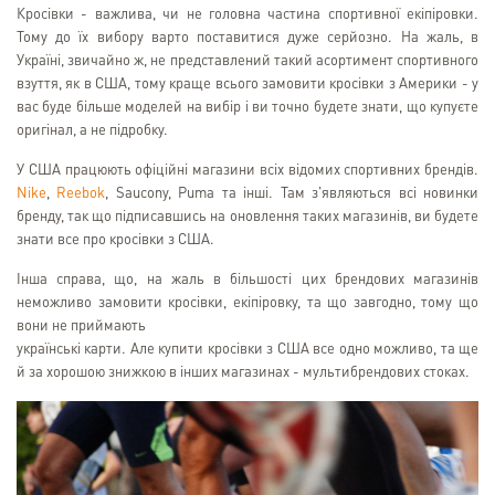
Кросівки - важлива, чи не головна частина спортивної екіпіровки.
Тому до їх вибору варто поставитися дуже серйозно. На жаль, в
Україні, звичайно ж, не представлений такий асортимент спортивного
взуття, як в США, тому краще всього замовити кросівки з Америки - у
вас буде більше моделей на вибір і ви точно будете знати, що купуєте
оригінал, а не підробку.
У США працюють офіційні магазини всіх відомих спортивних брендів.
Nike
,
Reebok
, Saucony, Puma та інші. Там з'являються всі новинки
бренду, так що підписавшись на оновлення таких магазинів, ви будете
знати все про кросівки з США.
Інша справа, що, на жаль в більшості цих брендових магазинів
неможливо замовити кросівки, екіпіровку, та що завгодно, тому що
вони не приймають
українські карти. Але купити кросівки з США все одно можливо, та ще
й за хорошою знижкою в інших магазинах - мультибрендових стоках.