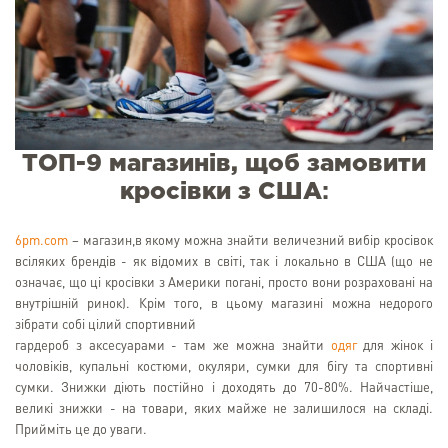
ТОП-9 магазинів, щоб замовити
кросівки з США
:
6pm.com
– магазин,в якому можна знайти величезний вибір кросівок
всіляких брендів - як відомих в світі, так і локально в США (що не
означає, що ці кросівки з Америки погані, просто вони розраховані на
внутрішній ринок). Крім того, в цьому магазині можна недорого
зібрати собі цілий спортивний
гардероб з аксесуарами - там же можна знайти
одяг
для жінок і
чоловіків, купальні костюми, окуляри, сумки для бігу та спортивні
сумки. Знижки діють постійно і доходять до 70-80%. Найчастіше,
великі знижки - на товари, яких майже не залишилося на складі.
Прийміть це до уваги.