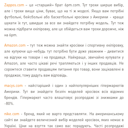
Zappos.com
– це «старший» брат 6pm.com. Тут трохи ширше вибір,
але і трохи вище ціни, буває, що на ті ж моделі. Якщо вам потрібні
футбольні, бейсбольні або баскетбольні кросівки з Америки - краще
шукати їх тут, швидше за все ви знайдете потрібну модель. Тут теж
можна підібрати екіпіровку, але це обійдеться вам трохи дорожче, ніж
на 6pm.
Amazon.com
– тут теж можна знайти кросівки і спортивну екіпіровку,
але купуючи що-небудь тут потрібно бути дуже уважним - дивитися
на відгуки на товари і на продавця. Найкраще, звичайно купувати у
Amazon, але часто цікаві речі трапляються і у інших продавців. Не
соромтеся ставити продавцям питання про товар, вони зацікавлені в
продажах, тому дадуть вам відповідь.
macys.com
- найстаріший і один з найпопулярніших гіпермаркетів
Америки. Тут ви знайдете безліч моделей кросівок всіх відомих
брендів. Гіпермаркет часто влаштовує розпродажі зі знижками до
-80%.
nike.com
- бренд, який не варто представляти. На американському
сайті ви знайдете величезний вибір моделей кросівок, яких немає в
Україні. Ціни на взуття так само вас порадують. Часті розпродажі