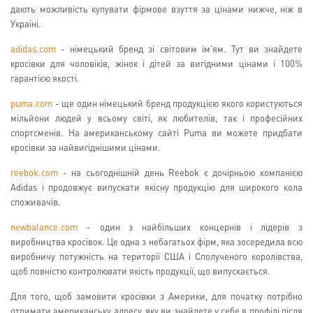
дають можливість купувати фірмове взуття за цінами нижче, ніж в
Україні.
adidas.com
- німецький бренд зі світовим ім'ям. Тут ви знайдете
кросівки для чоловіків, жінок і дітей за вигідними цінами і 100%
гарантією якості.
puma.com
- ще один німецький бренд продукцією якого користуються
мільйони людей у всьому світі, як любителів, так і професійних
спортсменів. На американському сайті Puma ви можете придбати
кросівки за найвигіднішими цінами.
reebok.com
- на сьогоднішній день Reebok є дочірньою компанією
Adidas і продовжує випускати якісну продукцію для широкого кола
споживачів.
newbalance.com
- один з найбільших концернів і лідерів з
виробництва кросівок. Це одна з небагатьох фірм, яка зосередила всю
виробничу потужність на території США і Сполученого королівства,
щоб повністю контролювати якість продукції, що випускається.
Для того, щоб замовити кросівки з Америки, для початку потрібно
отримати американську адресу, яку ви знайдете у себе в профілі після