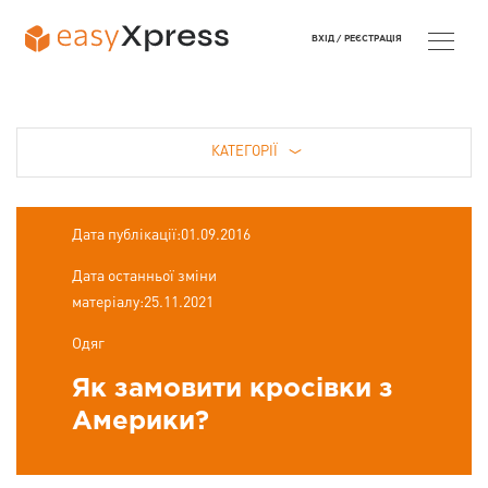
ВХІД /
РЕЄСТРАЦІЯ
КАТЕГОРІЇ
Дата публікації:01.09.2016
Дата останньої зміни
матеріалу:25.11.2021
Одяг
Як замовити кросівки з
Америки?