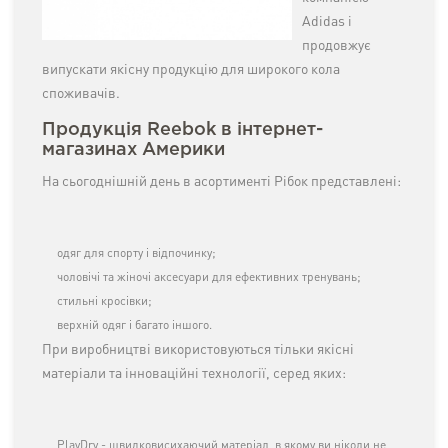
Adidas і
продовжує
випускати якісну продукцію для широкого кола
споживачів.
Продукція Reebok в інтернет-
магазинах Америки
На сьогоднішній день в асортименті Рібок представлені:
одяг для спорту і відпочинку;
чоловічі та жіночі аксесуари для ефективних тренувань;
стильні кросівки;
верхній одяг і багато іншого.
При виробництві використовуються тільки якісні
матеріали та інноваційні технології, серед яких:
PlayDry - швидковисихаючий матеріал, в якому ви ніколи не