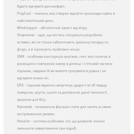
будете відчувати дискомфорт;
PlayCool - тканина, яка створює відчуття прохолоди навіть в
найспекотніший день;
Windstopper - абсолютний захист від вітру;
Shapewear - одяг, що містить спеціально розроблені
вставки, які не тільки забезпечують ідеальну посадку по
фігурі, а й підтягують проблемні місця;
DMX - особлива конструкція кросівок, сенс якої полягає в
розміщенні повітряних камер в ділянці і п'ятковій частини
підошви, завдяки їй ви можете тренуватися довше і не
відчувати втоми ніг;
ERS - підошва відмінно амортизує удари п'ят об тверду
поверхню, взуття, зшите за допомогою даної технології,
ідеальне для бігу;
Nanoweb - оптимальна фіксація стопи для занять в самих
екстремальних умовах;
Hexalite - система особливих сот, що дозволяє значно
зменшити навантаження при ходьбі.