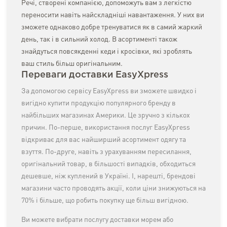
Речі, створені компанією, допоможуть вам з легкістю
переносити навіть найскладніші навантаження. У них ви
зможете однаково добре тренуватися як в самий жаркий
день, так і в сильний холод. В асортименті також
знайдуться повсякденні кеди і кросівки, які зроблять
ваш стиль більш оригінальним.
Переваги доставки EasyXpress
За допомогою сервісу EasyXpress ви зможете швидко і
вигідно купити продукцію популярного бренду в
найбільших магазинах Америки. Це зручно з кількох
причин. По-перше, використання послуг EasyXpress
відкриває для вас найширший асортимент одягу та
взуття. По-друге, навіть з урахуванням пересилання,
оригінальний товар, в більшості випадків, обходиться
дешевше, ніж куплений в Україні. І, нарешті, брендові
магазини часто проводять акції, коли ціни знижуються на
70% і більше, що робить покупку ще більш вигідною.
Ви можете вибрати послугу доставки морем або