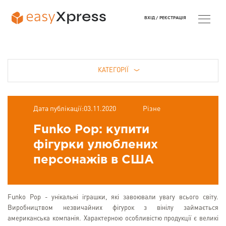
ВХІД /
РЕЄСТРАЦІЯ
КАТЕГОРІЇ
Дата публікації:03.11.2020
Різне
Funko Pop: купити
фігурки улюблених
персонажів в США
Funko Pop - унікальні іграшки, які завоювали увагу всього світу.
Виробництвом незвичайних фігурок з вінілу займається
американська компанія. Характерною особливістю продукції є великі