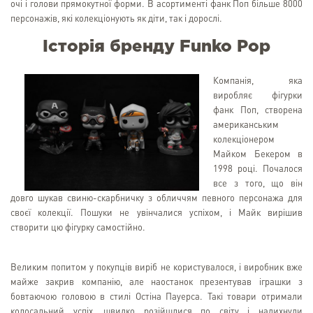
очі і голови прямокутної форми. В асортименті фанк Поп більше 8000
персонажів, які колекціонують як діти, так і дорослі.
Історія бренду Funko Pop
Компанія, яка
виробляє фігурки
фанк Поп, створена
американським
колекціонером
Майком Бекером в
1998 році. Почалося
все з того, що він
довго шукав свиню-скарбничку з обличчям певного персонажа для
своєї колекції. Пошуки не увінчалися успіхом, і Майк вирішив
створити цю фігурку самостійно.
Великим попитом у покупців виріб не користувалося, і виробник вже
майже закрив компанію, але наостанок презентував іграшки з
бовтаючою головою в стилі Остіна Пауерса. Такі товари отримали
колосальний успіх, швидко розійшлися по світу і надихнули