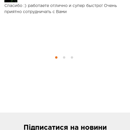
Спасибо :) работаете отлично и супер быстро! Очень
Ч
приятно сотрудничать с Вами
б
в
в
з
м
п
Підписатися
на новини