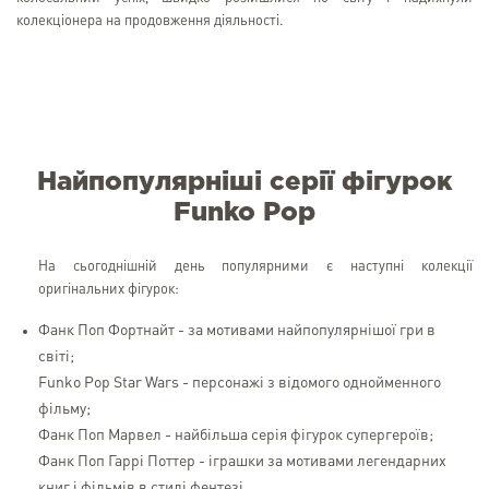
колекціонера на продовження діяльності.
Найпопулярніші серії фігурок
Funko Pop
На сьогоднішній день популярними є наступні колекції
оригінальних фігурок:
Фанк Поп Фортнайт - за мотивами найпопулярнішої гри в
світі;
Funko Pop Star Wars - персонажі з відомого однойменного
фільму;
Фанк Поп Марвел - найбільша серія фігурок супергероїв;
Фанк Поп Гаррі Поттер - іграшки за мотивами легендарних
книг і фільмів в стилі фентезі.