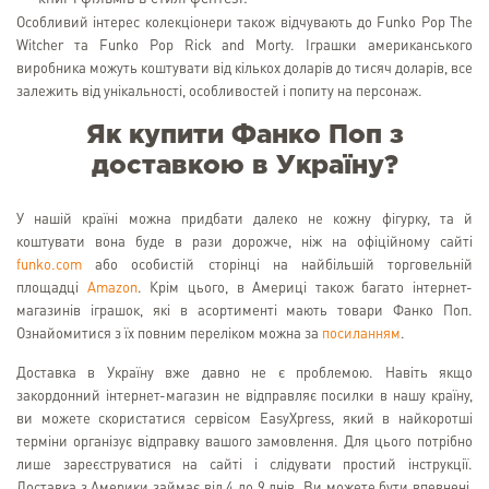
Особливий інтерес колекціонери також відчувають до Funko Pop The
Witcher та Funko Pop Rick and Morty. Іграшки американського
виробника можуть коштувати від кількох доларів до тисяч доларів, все
залежить від унікальності, особливостей і попиту на персонаж.
Як купити Фанко Поп з
доставкою в Україну?
У нашій країні можна придбати далеко не кожну фігурку, та й
коштувати вона буде в рази дорожче, ніж на офіційному сайті
funko.com
або особистій сторінці на найбільшій торговельній
площадці
Amazon
. Крім цього, в Америці також багато інтернет-
магазинів іграшок, які в асортименті мають товари Фанко Поп.
Ознайомитися з їх повним переліком можна за
посиланням
.
Доставка в Україну вже давно не є проблемою. Навіть якщо
закордонний інтернет-магазин не відправляє посилки в нашу країну,
ви можете скористатися сервісом EasyXpress, який в найкоротші
терміни організує відправку вашого замовлення. Для цього потрібно
лише зареєструватися на сайті і слідувати простий інструкції.
Доставка з Америки займає від 4 до 9 днів. Ви можете бути впевнені,