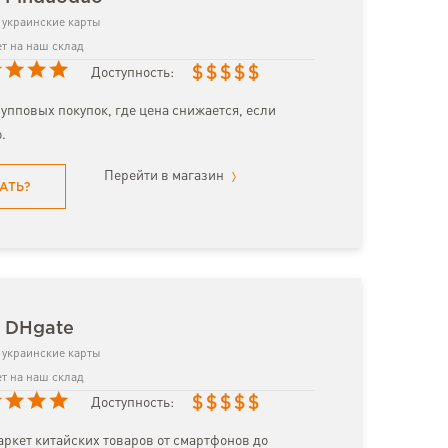
украинские карты
т на наш склад
$
$
$
$
$
Доступность:
упповых покупок, где цена снижается, если
.
Перейти в магазин
АТЬ?
з DHgate
украинские карты
т на наш склад
$
$
$
$
$
Доступность:
ркет китайских товаров от смартфонов до