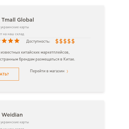
 Tmall Global
украинские карты
т на наш склад
$
$
$
$
$
Доступность:
 известных китайских маркетплейсов,
странным брендам размещаться в Китае.
Перейти в магазин
АТЬ?
 Weidian
украинские карты