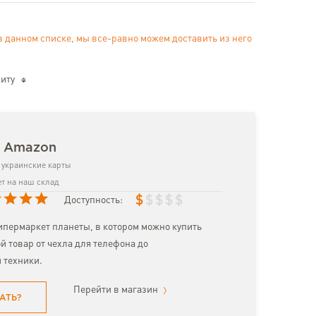
в данном списке, мы все-равно можем доставить из него
иту
з Amazon
украинские карты
т на наш склад
$
$
$
$
$
Доступность:
пермаркет планеты, в котором можно купить
й товар от чехла для телефона до
 техники.
Перейти в магазин
АТЬ?