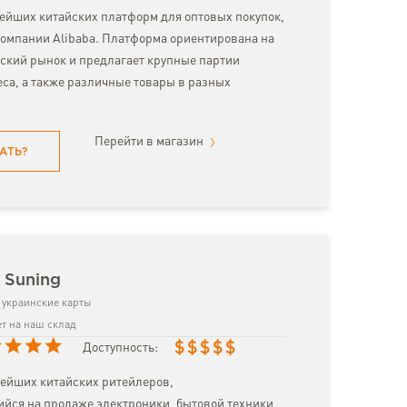
нейших китайских платформ для оптовых покупок,
омпании Alibaba. Платформа ориентирована на
ский рынок и предлагает крупные партии
еса, а также различные товары в разных
Перейти в магазин
АТЬ?
 Suning
украинские карты
т на наш склад
$
$
$
$
$
Доступность:
нейших китайских ритейлеров,
ся на продаже электроники, бытовой техники,