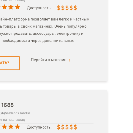
т на наш склад
$
$
$
$
$
Доступность:
лайн-платформа позволяет вам легко и частным
ь товары в своих магазинах. Очень популярно
 нужно продавать, аксессуары, электронику и
з необходимости через дополнительные
Перейти в магазин
АТЬ?
 1688
украинские карты
т на наш склад
$
$
$
$
$
Доступность: