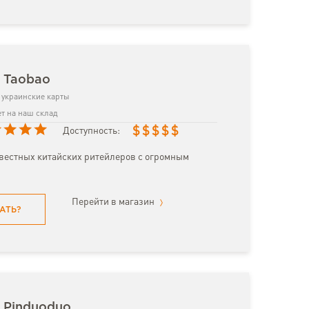
з Taobao
украинские карты
т на наш склад
$
$
$
$
$
Доступность:
вестных китайских ритейлеров с огромным
Перейти в магазин
АТЬ?
 Pinduoduo