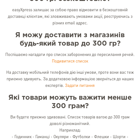
easyXpress залишає за собою право відмовити в безкоштовній
доставкці клієнтам, які зловживають умовами акції, реєструючись з
різних email адрес.
Я можу доставити з магазинів
будь-який товар до 300 гр?
Поспішаємо нагадати про список заборонених до пересилання речей.
Подивитися список
На доставку мобільний телефонів дію інші умови, проте вони вас теж
приємно здивують. За додатковою інформацією зверніться до наших
експертів.
Задати питання
Які товари можуть важити менше
300 грам?
Ви будете приємно здивовані. Список товарів вагою до 300 грам
доволі різноманітний.
Наприклад:
- Годинник - Гаманці - Окуляри - Футболки - Флешки - Шорти -