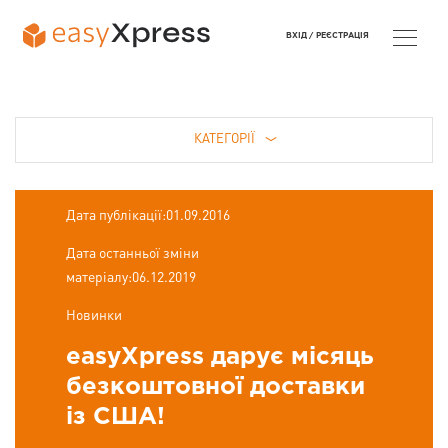
ВХІД /
РЕЄСТРАЦІЯ
КАТЕГОРІЇ
Дата публікації:01.09.2016
Дата останньої зміни
матеріалу:06.12.2019
Новинки
easyXpress дарує місяць
безкоштовної доставки
із США!