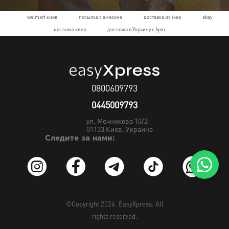
walmart киев
посылка с амазона
доставка из ikea
ebay
доставка киев
доставка в Украину с 6pm
0800609793
0445009793
ул. Мечникова 10/2
01133
Киев, Украина
Следите за нами:
©Copyright 2026.
EasyXpress
. All
rights reserved.