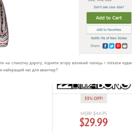
можливість замовляти т
тільки на своє ім'я. Том
товари для своїх рідних в Укр
и на спекотну дорогу, підняти вгору великий палець і поїхати куди
 не найкращий час для авантюр?