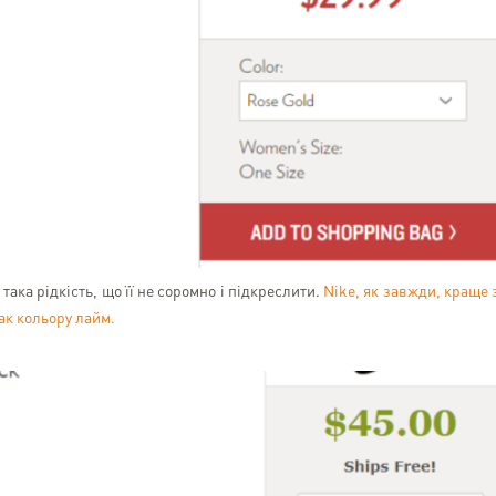
така рідкість, що її не соромно і підкреслити.
Nike, як завжди, краще 
ак кольору лайм.