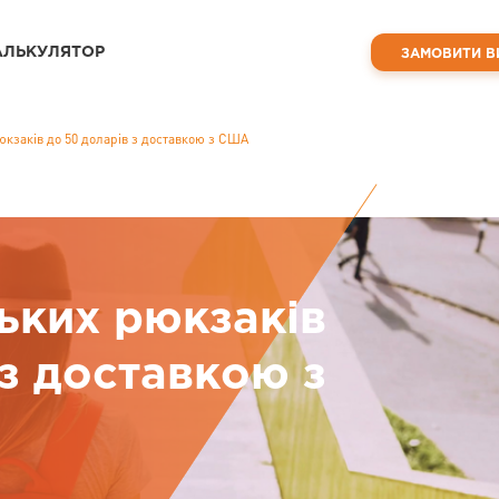
АЛЬКУЛЯТОР
ЗАМОВИТИ В
юкзаків до 50 доларів з доставкою з США
ських рюкзаків
 з доставкою з