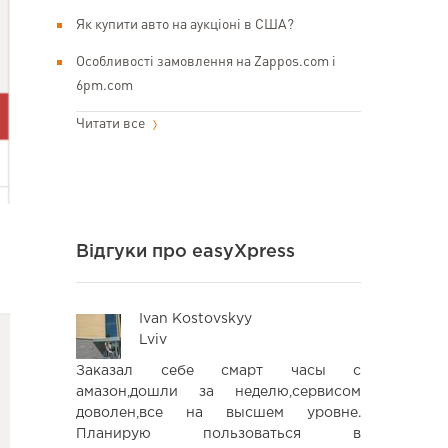
Як купити авто на аукціоні в США?
Особливості замовлення на Zappos.com і
6pm.com
Читати все
Відгуки про easyXpress
Ivan Kostovskyy
An
Lviv
Kyi
увати цю
Заказал себе смарт часы с
Замовляв
оки, які я
амазон,дошли за неделю,сервисом
easyxpres
го разу не
доволен,все на высшем уровне.
швидко. 
сно, що є
Планирую пользоваться в
розділення