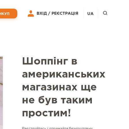
ВХІД /
РЕЄСТРАЦІЯ
UA
ИКУП
Шоппінг в
американських
магазинах ще
не був таким
простим!
Реєструйтесь і отримайте безкоштовну