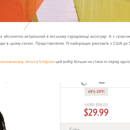
е абсолютно актуальний в міському середовищі аксесуар. А з сучасн
моди в цьому сезоні. Представляємо 10 найкращих рюкзаків з США до 
рюкзаком від Jessica Simpson
цей вибір більше не стане ні перед одні