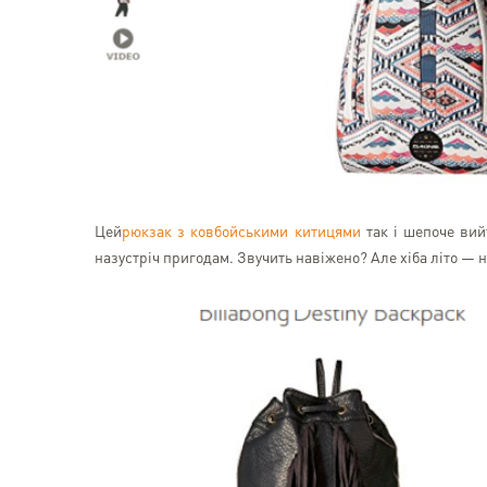
Цей
рюкзак з ковбойськими китицями
так і шепоче вийт
назустріч пригодам. Звучить навіжено? Але хіба літо —