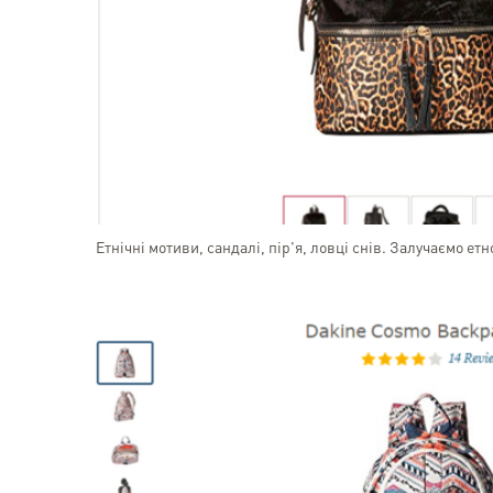
Етнічні мотиви, сандалі, пір'я, ловці снів. Залучаємо етн