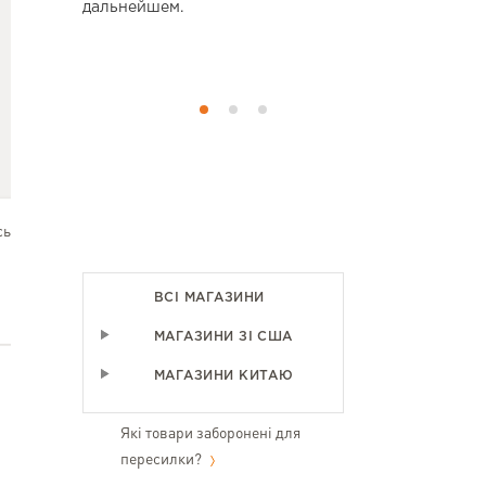
овари не
дальнейшем.
все як на ф
у я купую
аїні.
сь
ВСІ МАГАЗИНИ
МАГАЗИНИ ЗІ США
МАГАЗИНИ КИТАЮ
Які товари заборонені для
пересилки?