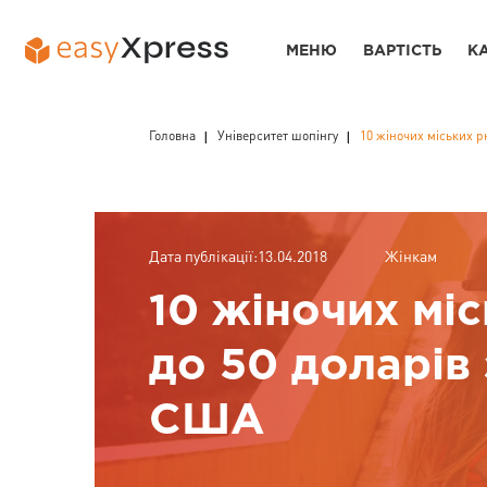
МЕНЮ
ВАРТІСТЬ
К
Головна
Університет шопінгу
10 жіночих міських р
Дата публікації:13.04.2018
Жінкам
10 жіночих мі
до 50 доларів
США