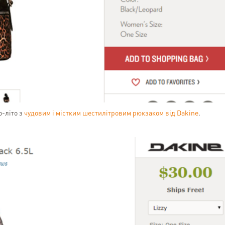
о-літо з
чудовим і містким шестилітровим рюкзаком від Dakine
.
Олександра Юріна
Kyiv
Можу сміливо рекоменд
кур'єрську службу.За 2 р
доставляла посилки, жодно
мала з нею проблем. Кла