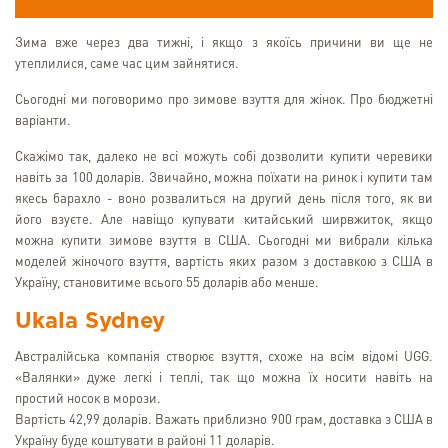
Зима вже через два тижні, і якщо з якоїсь причини ви ще не
утеплилися, саме час цим зайнятися.
Сьогодні ми поговоримо про зимове взуття для жінок. Про бюджетні
варіанти.
Скажімо так, далеко не всі можуть собі дозволити купити черевики
навіть за 100 доларів. Звичайно, можна поїхати на ринок і купити там
якесь барахло - воно розвалиться на другий день після того, як ви
його взуєте. Але навіщо купувати китайський ширвжиток, якщо
можна купити зимове взуття в США. Сьогодні ми вибрали кілька
моделей жіночого взуття, вартість яких разом з доставкою з США в
Україну, становитиме всього 55 доларів або менше.
Ukala Sydney
Австралійська компанія створює взуття, схоже на всім відомі UGG.
«Валянки» дуже легкі і теплі, так що можна їх носити навіть на
простий носок в морози.
Вартість 42,99 доларів. Важать приблизно 900 грам, доставка з США в
Україну буде коштувати в районі 11 доларів.