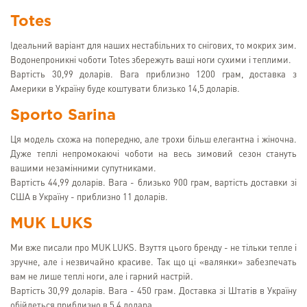
Totes
Ідеальний варіант для наших нестабільних то снігових, то мокрих зим.
Водонепроникні чоботи Totes збережуть ваші ноги сухими і теплими.
Вартість 30,99 доларів. Вага приблизно 1200 грам, доставка з
Америки в Україну буде коштувати близько 14,5 доларів.
Sporto Sarina
Ця модель схожа на попередню, але трохи більш елегантна і жіночна.
Дуже теплі непромокаючі чоботи на весь зимовий сезон стануть
вашими незамінними супутниками.
Вартість 44,99 доларів. Вага - близько 900 грам, вартість доставки зі
США в Україну - приблизно 11 доларів.
MUK LUKS
Ми вже писали про MUK LUKS. Взуття цього бренду - не тільки тепле і
зручне, але і незвичайно красиве. Так що ці «валянки» забезпечать
вам не лише теплі ноги, але і гарний настрій.
Вартість 30,99 доларів. Вага - 450 грам. Доставка зі Штатів в Україну
обійдеться приблизно в 5,4 долара.