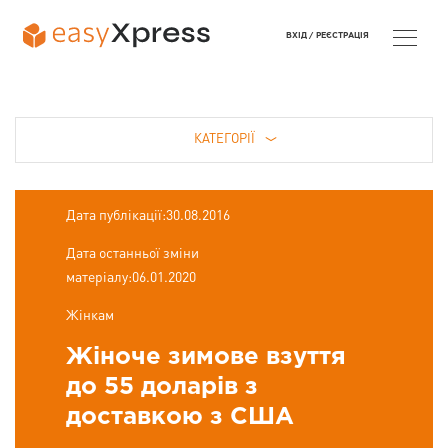
ВХІД /
РЕЄСТРАЦІЯ
КАТЕГОРІЇ
Дата публікації:30.08.2016
Дата останньої зміни
матеріалу:06.01.2020
Жінкам
Жіноче зимове взуття
до 55 доларів з
доставкою з США