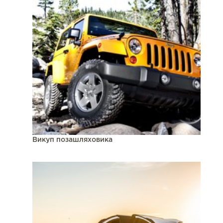
Викуп позашляховика