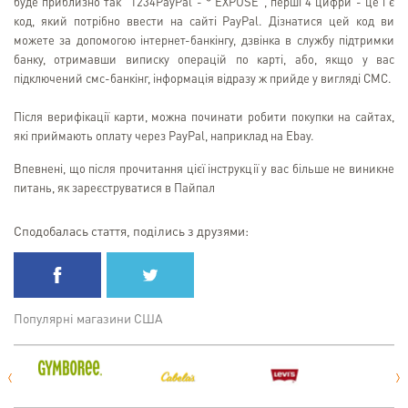
буде приблизно так "1234PayPal - * EXPUSE", перші 4 цифри - це і є
код, який потрібно ввести на сайті PayPal. Дізнатися цей код ви
можете за допомогою інтернет-банкінгу, дзвінка в службу підтримки
банку, отримавши виписку операцій по карті, або, якщо у вас
підключений смс-банкінг, інформація відразу ж прийде у вигляді СМС.
Після верифікації карти, можна починати робити покупки на сайтах,
які приймають оплату через PayPal, наприклад на Ebay.
Впевнені, що після прочитання цієї інструкції у вас більше не виникне
питань, як зареєструватися в Пайпал
Сподобалась стаття, поділись з друзями:
Популярні магазини США