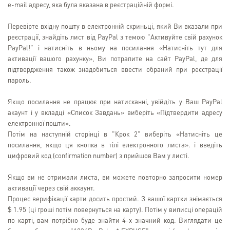
e-mail адресу, яка була вказана в реєстраційній формі.
Перевірте вхідну пошту в електронній скриньці, який Ви вказали при
реєстрації, знайдіть лист від PayPal з темою "Активуйте свій рахунок
PayPal!" і натисніть в ньому на посилання «Натисніть тут для
активації вашого рахунку», Ви потрапите на сайт PayPal, де для
підтвердження також знадобиться ввести обраний при реєстрації
пароль.
Якщо посилання не працює при натисканні, увійдіть у Ваш PayPal
акаунт і у вкладці «Список Завдань» виберіть «Підтвердити адресу
електронної пошти».
Потім на наступній сторінці в "Крок 2" виберіть «Натисніть це
посилання, якщо ця кнопка в тілі електронного листа». і введіть
цифровий код (confirmation number) з прийшов Вам у листі.
Якщо ви не отримали листа, ви можете повторно запросити номер
активації через свій аккаунт.
Процес верифікації карти досить простий. З вашої картки знімається
$ 1.95 (ці гроші потім повернуться на карту). Потім у виписці операцій
по карті, вам потрібно буде знайти 4-х значний код. Виглядати це