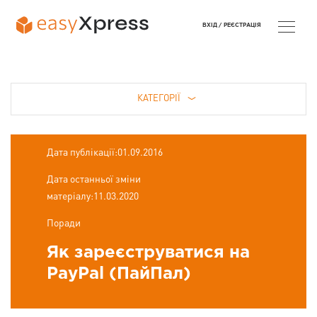
ВХІД /
РЕЄСТРАЦІЯ
КАТЕГОРІЇ
Дата публікації:01.09.2016
Дата останньої зміни
матеріалу:11.03.2020
Поради
Як зареєструватися на
PayPal (ПайПал)