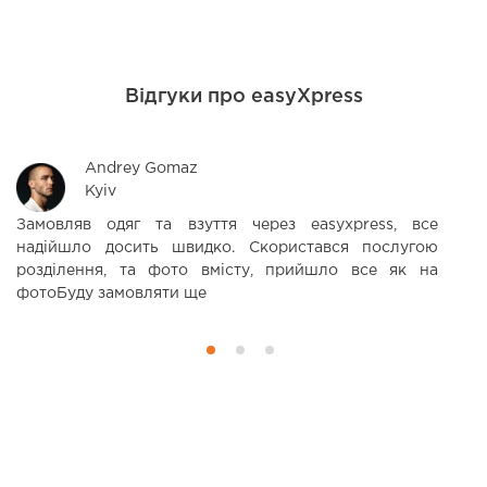
Відгуки про easyXpress
Andrey Gomaz
Kyiv
Замовляв одяг та взуття через easyxpress, все
С
надійшло досить швидко. Скористався послугою
П
розділення, та фото вмісту, прийшло все як на
в
фотоБуду замовляти ще