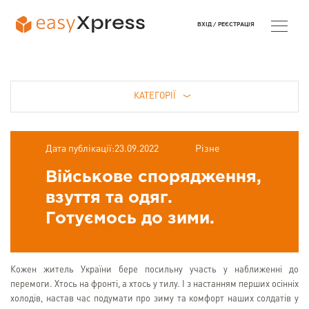
ВХІД /
РЕЄСТРАЦІЯ
КАТЕГОРІЇ
Дата публікації:23.09.2022
Різне
Військове спорядження,
взуття та одяг.
Готуємось до зими.
Кожен житель України бере посильну участь у наближенні до
перемоги. Хтось на фронті, а хтось у тилу. І з настанням перших осінніх
холодів, настав час подумати про зиму та комфорт наших солдатів у