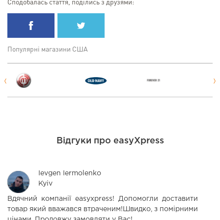
Сподобалась стаття, поділись з друзями:
Популярні магазини США
Відгуки про easyXpress
Ievgen Iermolenko
Kyiv
Вдячний компанії easyxpress! Допомогли доставити
С
товар який вважався втраченим!Швидко, з помірними
п
цінами. Продовжу замовляти у Вас!
Б