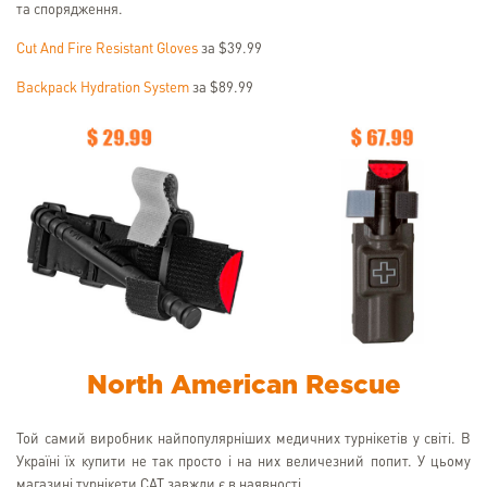
та спорядження.
Cut And Fire Resistant Gloves
за $39.99
Backpack Hydration System
за $89.99
North American Rescue
Той самий виробник найпопулярніших медичних турнікетів у світі. В
Україні їх купити не так просто і на них величезний попит. У цьому
магазині турнікети CAT завжди є в наявності.