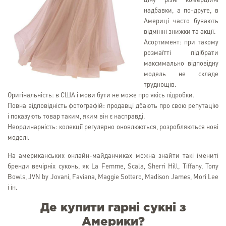
ціну різні комерційні
надбавки, а по-друге, в
Америці часто бувають
відмінні знижки та акції.
Асортимент: при такому
розмаїтті підібрати
максимально відповідну
модель не складе
труднощів.
Оригінальність: в США і мови бути не може про якісь підробки.
Повна відповідність фотографій: продавці дбають про свою репутацію
і показують товар таким, яким він є насправді.
Неординарність: колекції регулярно оновлюються, розробляються нові
моделі.
На американських онлайн-майданчиках можна знайти такі імениті
бренди вечірніх суконь, як La Femme, Scala, Sherri Hill, Tiffany, Tony
Bowls, JVN by Jovani, Faviana, Maggie Sottero, Madison James, Mori Lee
і ін.
Де купити гарні сукні з
Америки?