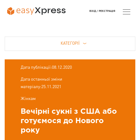
ВХІД /
РЕЄСТРАЦІЯ
КАТЕГОРІЇ
Дата публікації:08.12.2020
Дата останньої зміни
матеріалу:25.11.2021
Жінкам
Вечірні сукні з США або
готуємося до Нового
року