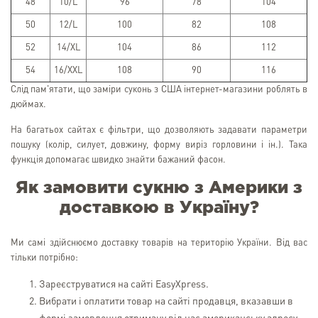
48
10/L
96
78
104
50
12/L
100
82
108
52
14/XL
104
86
112
54
16/XXL
108
90
116
Слід пам'ятати, що заміри суконь з США інтернет-магазини роблять в
дюймах.
На багатьох сайтах є фільтри, що дозволяють задавати параметри
пошуку (колір, силует, довжину, форму виріз горловини і ін.). Така
функція допомагає швидко знайти бажаний фасон.
Як замовити сукню з Америки з
доставкою в Україну?
Ми самі здійснюємо доставку товарів на територію України. Від вас
тільки потрібно:
Зареєструватися на сайті EasyХpress.
Вибрати і оплатити товар на сайті продавця, вказавши в