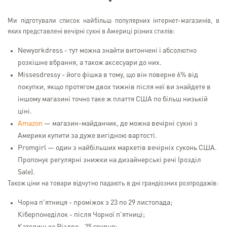
Ми підготували список найбільш популярних інтернет-магазинів, в
яких представлені вечірні сукні в Америці різних стилів:
Newyorkdress - тут можна знайти витончені і абсолютно
розкішне вбрання, а також аксесуари до них.
Missesdressy - його фішка в тому, що він поверне 6% від
покупки, якщо протягом двох тижнів після неї ви знайдете в
іншому магазині точно таке ж плаття США по більш низькій
ціні.
Amazon
— магазин-майданчик, де можна вечірні сукні з
Америки купити за дуже вигідною вартості.
Promgirl — один з найбільших маркетів вечірніх суконь США.
Пропонує регулярні знижки на дизайнерські речі (розділ
Sale).
Також ціни на товари відчутно падають в дні грандіозних розпродажів:
Чорна п'ятниця - проміжок з 23 по 29 листопада;
Кіберпонеділок - після Чорної п'ятниці;