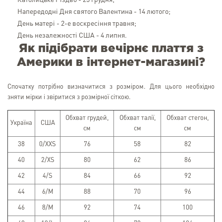
Католицьке Різдво - 25 грудня;
Напередодні Дня святого Валентина - 14 лютого;
День матері - 2-е воскресіння травня;
День незалежності США - 4 липня.
Як підібрати вечірнє плаття з
Америки в інтернет-магазині?
Спочатку потрібно визначитися з розміром. Для цього необхідно
зняти мірки і звіритися з розмірної сіткою.
Обхват грудей,
Обхват талії,
Обхват стегон,
Україна
США
см
см
см
38
0/XXS
76
58
82
40
2/XS
80
62
86
42
4/S
84
66
92
44
6/M
88
70
96
46
8/M
92
74
100