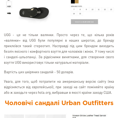
UGG - це не тільки валянки. Просто через те, що кілька років
«валянки» від UGG були популярні в наших широтах, до бренду
приклеївся такий стереотип. Насправді під цим брендом виходить
безліч якісного і комфортного взуття для чоловіків і жінок. У тому числі
і сандалі-шльопанці. За рідкісними винятками, для створення свого
взуття UGG використовує тільки натуральні матеріали.
Вартість цих шкіряних сандалій - 50 доларів.
Увага, для того, щоб потрапити на американську версію сайту (яка
відрізняється від європейської), при заході на сайт поміняйте країну
або ж заходьте через hola.org, вибравши в якості країни заходу США.
Чоловічі сандалі Urban Outfitters