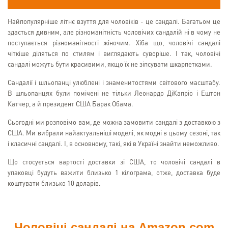
Найпопулярніше літнє взуття для чоловіків - це сандалі. Багатьом це
здасться дивним, але різноманітність чоловічих сандалій ні в чому не
поступається різноманітності жіночим. Хіба що, чоловічі сандалі
чіткіше діляться по стилям і виглядають суворіше. І так, чоловічі
сандалі можуть бути красивими, якщо їх не зіпсувати шкарпетками.
Сандалії і шльопанці улюблені і знаменитостями світового масштабу.
В шльопанцях були помічені не тільки Леонардо ДіКапріо і Ештон
Катчер, а й президент США Барак Обама.
Сьогодні ми розповімо вам, де можна замовити сандалі з доставкою з
США. Ми вибрали найактуальніші моделі, як модні в цьому сезоні, так
і класичні сандалі. І, в основному, такі, які в Україні знайти неможливо.
Що стосується вартості доставки зі США, то чоловічі сандалі в
упаковці будуть важити близько 1 кілограма, отже, доставка буде
коштувати близько 10 доларів.
Чоловічі сандалі на Amazon.com