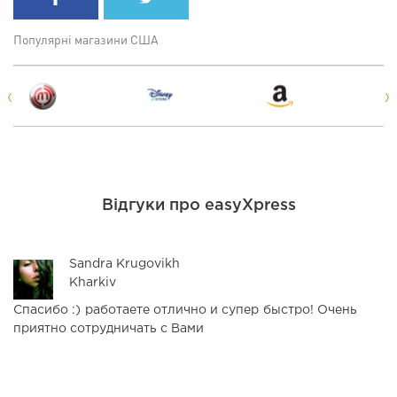
Популярні магазини США
Відгуки про easyXpress
Sandra Krugovikh
Kharkiv
Спасибо :) работаете отлично и супер быстро! Очень
З
приятно сотрудничать с Вами
н
р
ф