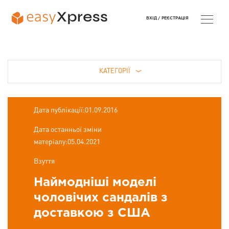
ВХІД /
РЕЄСТРАЦІЯ
КАТЕГОРІЇ
Дата публікації:01.09.2016
Дата останньої зміни
матеріалу:05.04.2021
Взуття
Наймодніші моделі
чоловічих сандалів з
доставкою з США