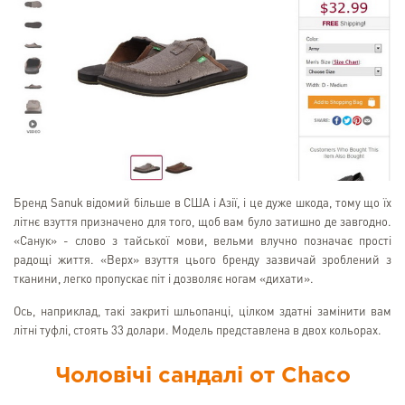
Бренд Sanuk відомий більше в США і Азії, і це дуже шкода, тому що їх
літнє взуття призначено для того, щоб вам було затишно де завгодно.
«Санук» - слово з тайської мови, вельми влучно позначає прості
радощі життя. «Верх» взуття цього бренду зазвичай зроблений з
тканини, легко пропускає піт і дозволяє ногам «дихати».
Ось, наприклад, такі закриті шльопанці, цілком здатні замінити вам
літні туфлі, стоять 33 долари. Модель представлена в двох кольорах.
Чоловічі сандалі от Chaco