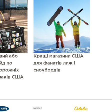
овий або
Кращі магазини США
йд по
для фанатів лиж і
дорожніх
сноубордів
заків США