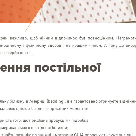
край важливо, щоб нічний відпочинок був повноцінним. Неграмот
емоційному і фізичному здоров'ї не кращим чином. А тому до вибо
сією серйозністю.
ення постільної
льну білизну в Америці (bedding), ви гарантовано отримуєте відмінн
мальною ціною з безліччю приємних моментів:
рність того, що придбана продукція - підробка;
 американського постільної білизни;
знайти позицію по знижці - магазини США пропонують дуже вигідні