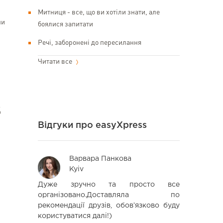
Митниця - все, що ви хотіли знати, але
ни
боялися запитати
Речі, заборонені до пересилання
Читати все
в
Відгуки про easyXpress
Варвара Панкова
Iev
Kyiv
Kyi
швидко та
Дуже зручно та просто все
Вдячний 
так швидко
організовано.Доставляла по
Допомогли
аме через
рекомендації друзів, обовʼязково буду
вважався
користуватися далі!)
помірни