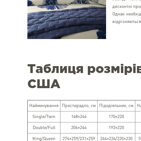
дисконтні про
Однак необхід
відрізняються
Таблиця розмірів
США
Найменування
Простирадло, см
Підодіяльник, см
Н
Single/Twin
168×244
170×220
Double/Full
206×244
193×220
King/Queen
274×259/231×259
264×234/220×230
5