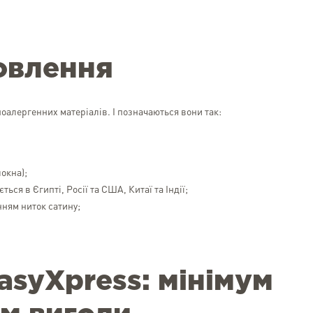
овлення
поалергенних матеріалів. І позначаються вони так:
локна);
ься в Єгипті, Росії та США, Китаї та Індії;
нням ниток сатину;
asyXpress: мінімум