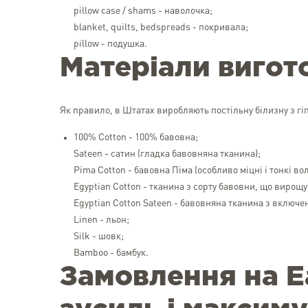
pillow case / shams - наволочка;
blanket, quilts, bedspreads - покривала;
pillow - подушка.
Матеріали вигот
Як правило, в Штатах виробляють постільну білизну з гі
100% Cotton - 100% бавовна;
Sateen - сатин (гладка бавовняна тканина);
Pima Cotton - бавовна Піма (особливо міцні і тонкі во
Egyptian Cotton - тканина з сорту бавовни, що вирощуєт
Egyptian Cotton Sateen - бавовняна тканина з включе
Linen - льон;
Silk - шовк;
Bamboo - бамбук.
Замовлення на E