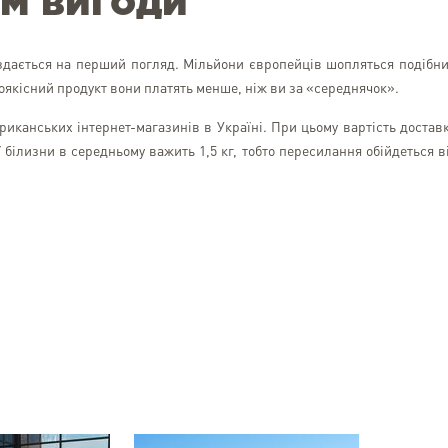
ум вигоди
здається на перший погляд. Мільйони європейців шопляться подібн
коякісний продукт вони платять менше, ніж ви за «середнячок».
иканських інтернет-магазинів в Україні. При цьому вартість достав
ої білизни в середньому важить 1,5 кг, тобто пересилання обійдеться в