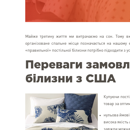
Майже третину життя ми витрачаємо на сон. Тому в
організоване спальне місце позначається на нашому 
«правильної» постільної білизни потрібно підходити з у
Переваги замовл
білизни з США
Купуючи пості
товар за опти
нульова ймові
висока якість
завжди можна 