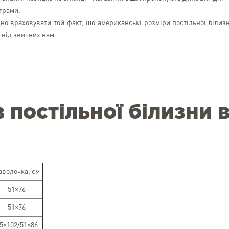
грами.
но враховувати той факт, що американські розміри постільної білиз
 від звичних нам.
 постільної білизни 
Лілія Кузьменко
аволочка, см
Kyiv
51×76
Все чудово. Доставляють 
надійно. Бажаю, щоб усім 
51×76
приходили відправлення с
EasyXpress)
5×102/51×86