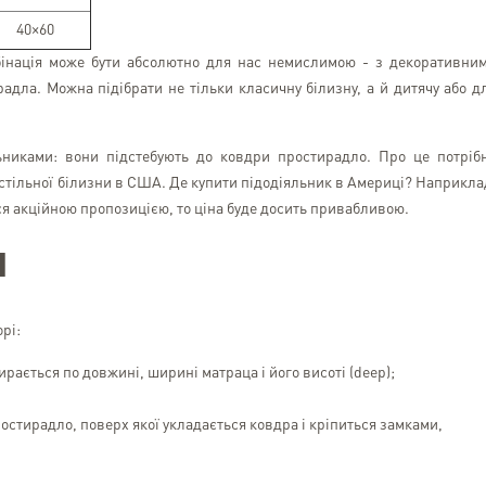
40×60
мбінація може бути абсолютно для нас немислимою - з декоративни
адла. Можна підібрати не тільки класичну білизну, а й дитячу або д
ьниками: вони підстебують до ковдри простирадло. Про це потріб
остільної білизни в США. Де купити підодіяльник в Америці? Наприкла
ся акційною пропозицією, то ціна буде досить привабливою.
я
рі:
ирається по довжині, ширині матраца і його висоті (deep);
простирадло, поверх якої укладається ковдра і кріпиться замками,