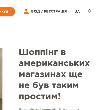
ВХІД /
РЕЄСТРАЦІЯ
UA
ИКУП
Шоппінг в
американських
магазинах ще
не був таким
простим!
Реєструйтесь і отримайте безкоштовну