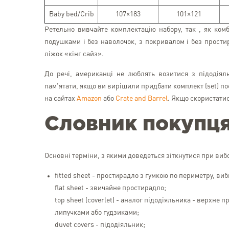
Baby bed/Crib
107×183
101×121
Ретельно вивчайте комплектацію набору, так , як ко
подушками і без наволочок, з покривалом і без простир
ліжок «кінг сайз».
До речі, американці не люблять возитися з підодіял
пам'ятати, якщо ви вирішили придбати комплект (set) п
на сайтах
Amazon
або
Crate and Barrel
. Якщо скористати
Словник покупц
Основні терміни, з якими доведеться зіткнутися при вибо
fitted sheet - простирадло з гумкою по периметру, виб
flat sheet - звичайне простирадло;
top sheet (coverlet) - аналог підодіяльника - верхне 
липучками або гудзиками;
duvet covers - підодіяльник;