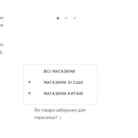
замовляти у
ми
ля
но
д,
ВСІ МАГАЗИНИ
МАГАЗИНИ ЗІ США
МАГАЗИНИ КИТАЮ
Які товари заборонені для
пересилки?