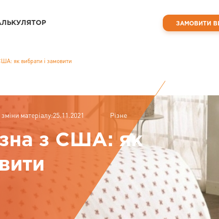
АЛЬКУЛЯТОР
ЗАМОВИТИ В
США: як вибрати і замовити
 зміни матеріалу:25.11.2021
Різне
изна з США: як
овити