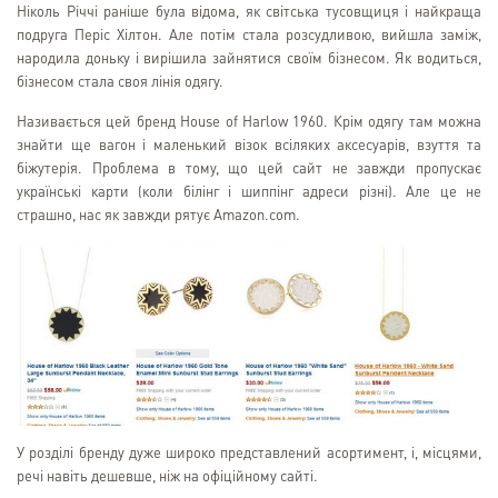
Ніколь Річчі раніше була відома, як світська тусовщиця і найкраща
подруга Періс Хілтон. Але потім стала розсудливою, вийшла заміж,
народила доньку і вирішила зайнятися своїм бізнесом. Як водиться,
бізнесом стала своя лінія одягу.
Називається цей бренд House of Harlow 1960. Крім одягу там можна
знайти ще вагон і маленький візок всіляких аксесуарів, взуття та
біжутерія. Проблема в тому, що цей сайт не завжди пропускає
українські карти (коли білінг і шиппінг адреси різні). Але це не
страшно, нас як завжди рятує Amazon.com.
У розділі бренду дуже широко представлений асортимент, і, місцями,
речі навіть дешевше, ніж на офіційному сайті.