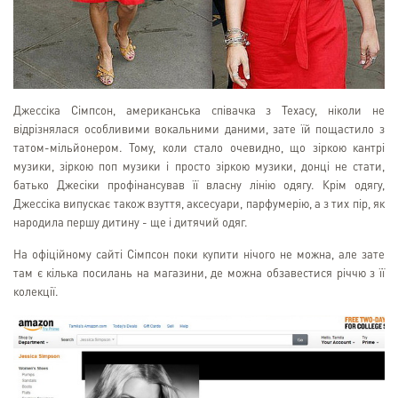
Джессіка Сімпсон, американська співачка з Техасу, ніколи не
відрізнялася особливими вокальними даними, зате їй пощастило з
татом-мільйонером. Тому, коли стало очевидно, що зіркою кантрі
музики, зіркою поп музики і просто зіркою музики, донці не стати,
батько Джесіки профінансував її власну лінію одягу. Крім одягу,
Джессіка випускає також взуття, аксесуари, парфумерію, а з тих пір, як
народила першу дитину - ще і дитячий одяг.
На офіційному сайті Сімпсон поки купити нічого не можна, але зате
там є кілька посилань на магазини, де можна обзавестися річчю з її
колекції.