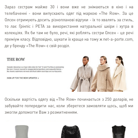
Зараз сестрам майже 30 і вони вже не знімаються в кіно і на
телебаченні - вони випускають одяг під маркою «The Row». За це
Олсен отримують досить різнопланові відгуки - їх то хвалять за стиль,
то лає Грінпіс і PETA за використання натуральної шкіри і хутра в
колекціях. Як би там не було, речі, які роблять сестри Олсен - це речі
преміум класу. Відповідно, шукати їх краще на тому ж net-a-porte.com,
де у бренду «The Row» є свій розділ.
Оскільки вартість одягу від «The Row» починається з 250 доларів, не
забувайте попередити нас, коли зберетеся замовляти щось, щоб ми
змогли допомогти Вам з розмитненням.