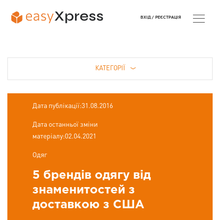
ВХІД /
РЕЄСТРАЦІЯ
КАТЕГОРІЇ
Дата публікації:31.08.2016
Дата останньої зміни
матеріалу:02.04.2021
Одяг
5 брендів одягу від
знаменитостей з
доставкою з США