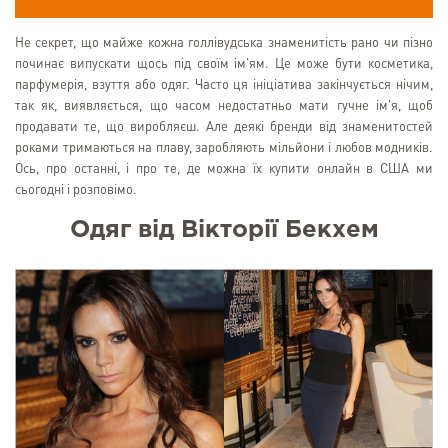
Не секрет, що майже кожна голлівудська знаменитість рано чи пізно
починає випускати щось під своїм ім'ям. Це може бути косметика,
парфумерія, взуття або одяг. Часто ця ініціатива закінчується нічим,
так як, виявляється, що часом недостатньо мати гучне ім'я, щоб
продавати те, що виробляєш. Але деякі бренди від знаменитостей
роками тримаються на плаву, заробляють мільйони і любов модників.
Ось, про останні, і про те, де можна їх купити онлайн в США ми
сьогодні і розповімо.
Одяг від Вікторії Бекхем