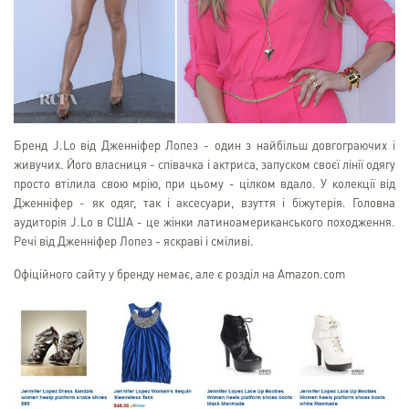
Бренд J.Lo від Дженніфер Лопез - один з найбільш довгограючих і
живучих. Його власниця - співачка і актриса, запуском своєї лінії одягу
просто втілила свою мрію, при цьому - цілком вдало. У колекції від
Дженніфер - як одяг, так і аксесуари, взуття і біжутерія. Головна
аудиторія J.Lo в США - це жінки латиноамериканського походження.
Речі від Дженніфер Лопез - яскраві і сміливі.
Офіційного сайту у бренду немає, але є розділ на Amazon.com