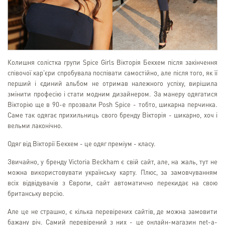
Колишня солістка групи Spice Girls Вікторія Бекхем після закінчення
співочої кар'єри спробувала поспівати самостійно, але після того, як її
перший і єдиний альбом не отримав належного успіху, вирішила
змінити професію і стати модним дизайнером. За манеру одягатися
Вікторію ще в 90-е прозвали Posh Spice - тобто, шикарна перчинка.
Саме так одягає прихильниць свого бренду Вікторія - шикарно, хоч і
вельми лаконічно.
Одяг від Вікторії Бекхем - це одяг преміум - класу.
Звичайно, у бренду Victoria Beckham є свій сайт, але, на жаль, тут не
можна використовувати українську карту. Плюс, за замовчуванням
всіх відвідувачів з Європи, сайт автоматично перекидає на свою
британську версію.
Але це не страшно, є кілька перевірених сайтів, де можна замовити
бажану річ. Самий перевірений з них - це онлайн-магазин net-a-