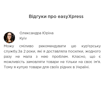
Відгуки про easyXpress
Олександра Юріна
Kyiv
Можу сміливо рекомендувати цю кур'єрську
К
службу.За 2 роки, які я доставляла посилки, жодного
ц
разу не мала з нею проблем. Класно, що є
в
можливість замовляти товари не тільки на своє ім'я.
т
Тому я купую товари для своїх рідних в Україні.
д
ж
т
п
к
т
в
р
кл