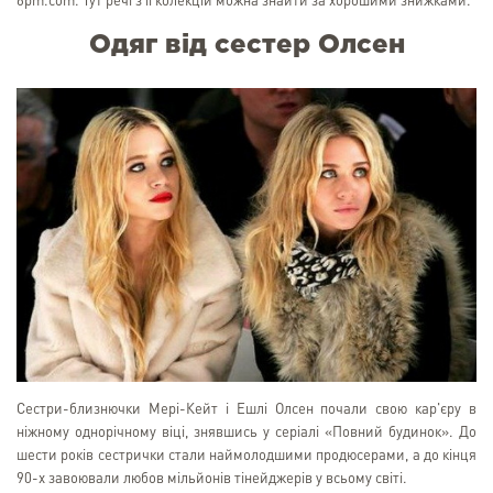
6pm.com. Тут речі з її колекцій можна знайти за хорошими знижками.
Одяг від сестер Олсен
Сестри-близнючки Мері-Кейт і Ешлі Олсен почали свою кар'єру в
ніжному однорічному віці, знявшись у серіалі «Повний будинок». До
шести років сестрички стали наймолодшими продюсерами, а до кінця
90-х завоювали любов мільйонів тінейджерів у всьому світі.