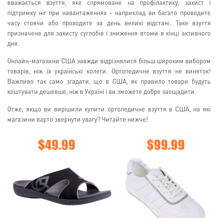
вважається взуття, яке спрямоване на профілактику, захист і
підтримку ніг при навантаженнях - наприклад ви багато проводите
часу стоячи або проходите за день великі відстані. Таке взуття
призначене для захисту суглобів і зниження втоми в кінці активного
дня.
Онлайн-магазини США завжди відрізнялися більш широким вибором
товарів, ніж їх українські колеги. Ортопедичне взуття не виняток!
Важливо так само згадати, що в США, як правило товари будуть
коштувати дешевше, ніж в Україні і ви зможете добре заощадити.
Отже, якщо ви вирішили купити ортопедичне взуття в США, на які
магазини варто звернути увагу? Читайте нижче!