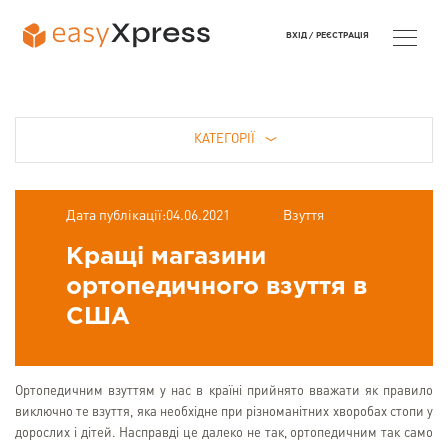
ВХІД /
РЕЄСТРАЦІЯ
КАТЕГОРІЇ
Дата публікації:04.06.2021
Взуття
Кращі магазини
ортопедичного взуття в
США
Ортопедичним взуттям у нас в країні прийнято вважати як правило
виключно те взуття, яка необхідне при різноманітних хворобах стопи у
дорослих і дітей. Насправді це далеко не так, ортопедичним так само