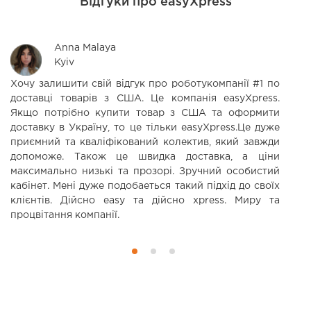
Відгуки про easyXpress
Anna Malaya
Kyiv
Хочу залишити свій відгук про роботукомпанії #1 по
В
доставці товарів з США. Це компанія easyXpress.
щ
Якщо потрібно купити товар з США та оформити
ч
доставку в Україну, то це тільки easyXpress.Це дуже
приємний та кваліфікований колектив, який завжди
допоможе. Також це швидка доставка, а ціни
максимально низькі та прозорі. Зручний особистий
кабінет. Мені дуже подобаеться такий підхід до своїх
клієнтів. Дійсно еаsy та дійсно xpress. Миру та
процвітання компанії.