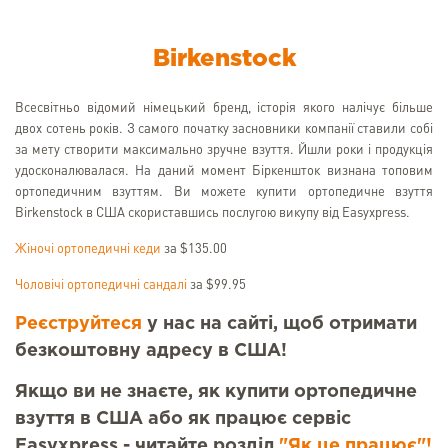
Birkenstock
Всесвітньо відомий німецький бренд, історія якого налічує більше
двох сотень років. З самого початку засновники компанії ставили собі
за мету створити максимально зручне взуття. Йшли роки і продукція
удосконалювалася. На даний момент Біркеншток визнана топовим
ортопедичним взуттям. Ви можете купити ортопедичне взуття
Birkenstock в США скориставшись послугою викупу від Easyxpress.
Жіночі ортопедичні кеди
за $135.00
Чоловічі ортопедичні сандалі
за $99.95
Реєструйтеся
у нас на сайті, щоб отримати
безкоштовну адресу в США!
Якщо ви не знаєте, як купити ортопедичне
взуття в США або як працює сервіс
Easyxpress - читайте розділ
"Як це працює"!