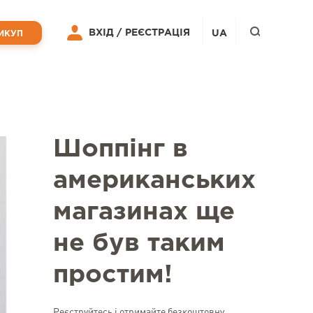
ВХІД /
РЕЄСТРАЦІЯ
UA
ИКУП
Шоппінг в
американських
магазинах ще
не був таким
простим!
Реєструйтесь і отримайте безкоштовну