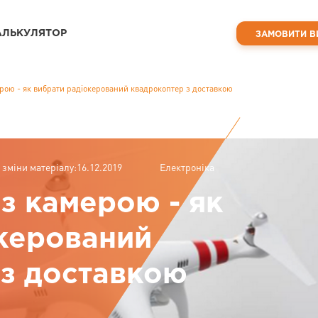
АЛЬКУЛЯТОР
ЗАМОВИТИ В
рою - як вибрати радіокерований квадрокоптер з доставкою
 зміни матеріалу:16.12.2019
Електроніка
з камерою - як
керований
 з доставкою