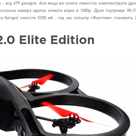
обслуговування та зру
 - від 479 доларів. Але якщо ви хочете повністю комплектувати дро
користуванні сервісом.Вс
піксельна камера здатна знімати відео в 1080p. Дрон підтримує Wi-F
доставляються вчасно, 
ки батареї ємністю 5200 мА · год час польоту «Фантома» становить 
запаковані та без жодних п
Відзначу також чудов
турботи: будь-які 
2.0
Elite
Edition
вирішуються швидко, проф
максимальним комфор
клієнтаЗа весь час співпрац
можливо, два-три спірні мо
кожного разу питання вирі
мій бік і без жодних проб
раз підтверджує високи
сервісу та клієнтоорієн
компанії.