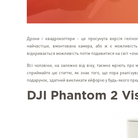
Дрони і квадрокоптери - це просунута версія гелікоп
найчастіше, вмонтована камера, або ж є можливість
відкривається можливість потім подивитися на світ «оч
Всі чоловіки, на залежно від віку, таємно мріють про 
сприймайте цю статтю, як знак того, що пора реалізув
подарунок, здатний викликати ейфорію у будь-якого предст
DJI Phantom 2 Vi