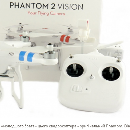
Timika Timika
Kyiv
Користуюсь послугами Eas
2018 року і за цей час 
близько 40 відправле
відзначити стабільно висо
ти «молодшого брата» цього квадрокоптера - оригінальний Phantom. Він