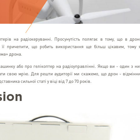
терів на радіокеруванні. Просунутість полягає в тому, що в дрон
 її причепити, що робить використання ще більш цікавим, тому 
има» дрона.
машинку або про гелікоптер на радіоуправлінні. Якщо ви - один з ни
ати свою мрію. Для решти аудиторії ми скажемо, що дрон - відмінн
авника сильної статі у віці від 7 до 70 років.
sion