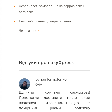
Особливості замовлення на Zappos.com і
6pm.com
Речі, заборонені до пересилання
Читати все
Відгуки про easyXpress
Ievgen Iermolenko
Ва
Kyiv
Kyi
yXpress з
Вдячний компанії easyxpress!
Дуже зр
доставила
Допомогли доставити товар який
організ
нь. Хочу
вважався втраченим!Швидко, з
рекомендаці
кий рівень
помірними цінами. Продовжу
користувати
 -