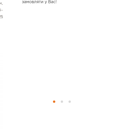
чність у
замовляти у Вас!
н,
і посилки
i-
ретельно
25
ошкоджень.
у службу
питання
есійно і з
том для
і виникло,
менти, але
шувались у
лем. Це ще
й рівень
тованість