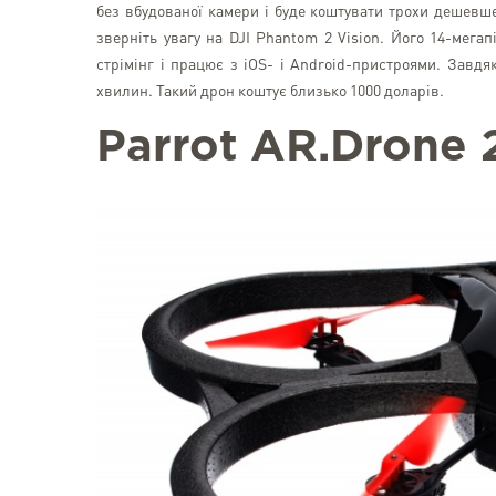
без вбудованої камери і буде коштувати трохи дешевше
зверніть увагу на DJI Phantom 2 Vision. Його 14-мега
стрімінг і працює з iOS- і Android-пристроями. Завдя
хвилин. Такий дрон коштує близько 1000 доларів.
Parrot
AR
.
Drone