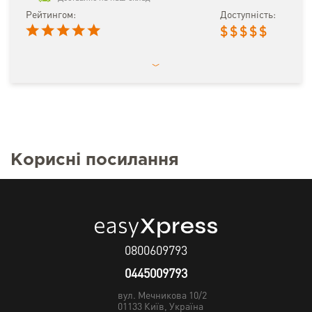
Рейтингом:
Доступність:
$
$
$
$
$
Корисні посилання
0800609793
0445009793
вул. Мечникова 10/2
01133
Київ, Україна