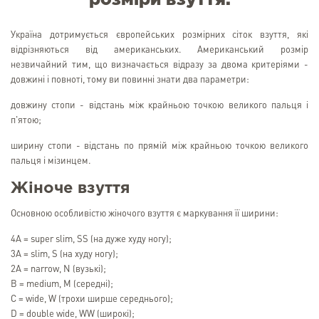
Україна дотримується європейських розмірних сіток взуття, які
відрізняються від американських. Американський розмір
незвичайний тим, що визначається відразу за двома критеріями -
довжині і повноті, тому ви повинні знати два параметри:
довжину стопи - відстань між крайньою точкою великого пальця і
п'ятою;
ширину стопи - відстань по прямій між крайньою точкою великого
пальця і мізинцем.
Жіноче взуття
Основною особливістю жіночого взуття є маркування її ширини:
4A = super slim, SS (на дуже худу ногу);
3A = slim, S (на худу ногу);
2A = narrow, N (вузькі);
B = medium, M (середні);
C = wide, W (трохи ширше середнього);
D = double wide, WW (широкі);