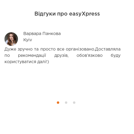
Відгуки про easyXpress
Варвара Панкова
Kyiv
Дуже зручно та просто все організовано.Доставляла
Ч
по рекомендації друзів, обовʼязково буду
б
користуватися далі!)
в
в
з
м
п