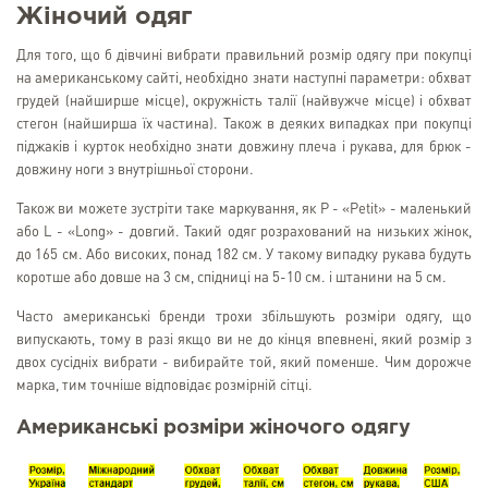
Жіночий одяг
Для того, що б дівчині вибрати правильний розмір одягу при покупці
на американському сайті, необхідно знати наступні параметри: обхват
грудей (найширше місце), окружність талії (найвужче місце) і обхват
стегон (найширша їх частина). Також в деяких випадках при покупці
піджаків і курток необхідно знати довжину плеча і рукава, для брюк -
довжину ноги з внутрішньої сторони.
Також ви можете зустріти таке маркування, як P - «Petit» - маленький
або L - «Long» - довгий. Такий одяг розрахований на низьких жінок,
до 165 см. Або високих, понад 182 см. У такому випадку рукава будуть
коротше або довше на 3 см, спідниці на 5-10 см. і штанини на 5 см.
Часто американські бренди трохи збільшують розміри одягу, що
випускають, тому в разі якщо ви не до кінця впевнені, який розмір з
двох сусідніх вибрати - вибирайте той, який поменше. Чим дорожче
марка, тим точніше відповідає розмірній сітці.
Американські розміри жіночого одягу