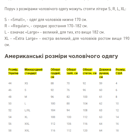
Поруч з розмірами чоловічого одягу можуть стояти літери S, R, L, XL:
S - «Small», - одяг для чоловіків нижче 170 см.
R - «Regular», - середнє зростання 170-182 см.
L - означає «Large» - великий, для тих, хто вище 182 см.
XL - «Extra Large» - екстра великий, для чоловіків ростом вище 190
см.
Американські розміри чоловічого одягу