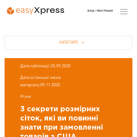
ВХІД /
РЕЄСТРАЦІЯ
КАТЕГОРІЇ
Дата публікації:25.09.2020
Дата останньої зміни
матеріалу:09.11.2020
Різне
3 секрети розмірних
сіток, які ви повинні
знати при замовленні
товарів з США