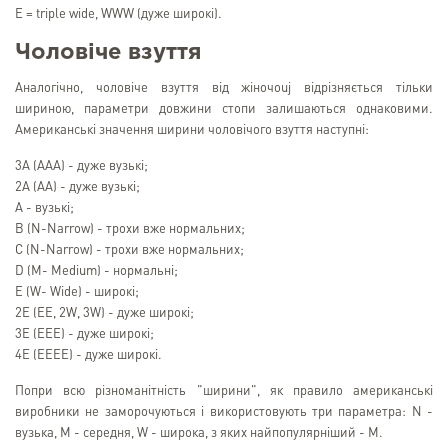
E = triple wide, WWW (дуже широкі).
Чоловіче взуття
Аналогічно, чоловіче взуття від жіночоuj відрізняється тільки
шириною, параметри довжини стопи залишаються однаковими.
Американські значення ширини чоловічого взуття наступні:
3A (AAA) - дуже вузькі;
2A (AA) - дуже вузькі;
A - вузькі;
B (N-Narrow) - трохи вже нормальних;
C (N-Narrow) - трохи вже нормальних;
D (M- Medium) - нормальні;
E (W- Wide) - широкі;
2E (EE, 2W, 3W) - дуже широкі;
3E (EEE) - дуже широкі;
4E (EEEE) - дуже широкі.
Попри всю різноманітність "ширини", як правило американські
виробники не заморочуються і використовують три параметра: N -
вузька, M - середня, W - широка, з яких найпопулярніший - М.