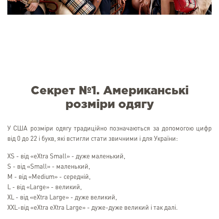
Секрет №1. Американські
розміри одягу
У США розміри одягу традиційно позначаються за допомогою цифр
від 0 до 22 і букв, які встигли стати звичними і для України:
XS - від «eXtra Small» - дуже маленький,
S - від «Small» - маленький,
M - від «Medium» - середній,
L - від «Large» - великий,
XL - від «eXtra Large» - дуже великий,
XXL-від «eXtra eXtra Large» - дуже-дуже великий і так далі.