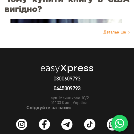
вигідно?
Детальніше
0800609793
0445009793
Серед найпопулярніших американських інтернет-магазинів, де можна
вул. Мечникова 10/2
замовити книги з США, варто виділити:
01133
Київ, Україна
Слідкуйте за нами:
Betterworldbooks.com;
Kobo.com;
Amazon.com;
Ebay.com;