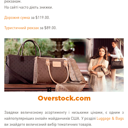
рюкзакам.
На сайті часто діють знижки.
Дорожня сумка
за $119.00.
Туристичний рюкзак
за $89.00.
Overstock.com
Завдяки величезному асортименту і низькими цінами, є одним з
найпопулярніших онлайн майданчиків США. У розділі
Luggage & Bags
ви знайдете величезний вибір тематичних товарів.