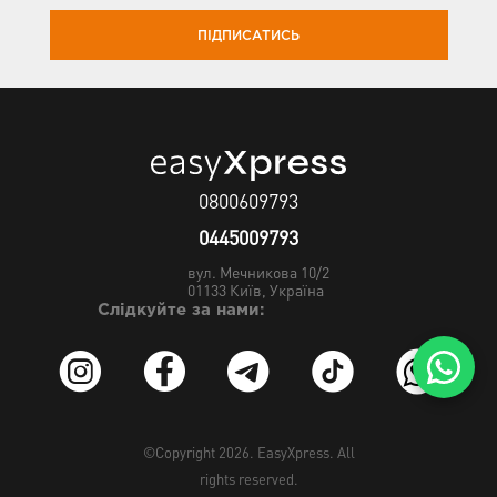
ПІДПИСАТИСЬ
0800609793
0445009793
вул. Мечникова 10/2
01133
Київ, Україна
Слідкуйте за нами:
©Copyright 2026.
EasyXpress
. All
rights reserved.