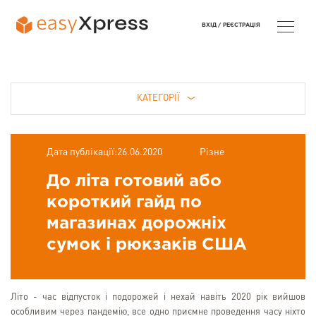
ВХІД /
РЕЄСТРАЦІЯ
КАТЕГОРІЇ
Дата публікації:26.06.2020
Різне
До літа готовий або
короткий гайд по
магазинах дорожніх
сумок і рюкзаків США
Літо - час відпусток і подорожей і нехай навіть 2020 рік вийшов
особливим через пандемію, все одно приємне проведення часу ніхто