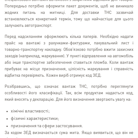
Попередньо потрібно оформити пакет документів, щоб не виникало
жодних питань на митниці. Для доставки ТНС зазвичай
встановлюється конкретний термін, тому що найчастіше для цього
залучають автотранспорт.
Перед надсиланням оформлюють кілька паперів. Необхідно надати
прайс на вантажі з рахунками-фактурами, пакувальний лист і
товарно-транспортну накладну. Обов'язково потрібно вжити захисних
заходів (наприклад, маркування). У пункті відправлення на автомобіль
або інше транспортне забезпечення ставиться пломба. Коли вантаж
прибуває на місце призначення, цілісність маркування і справність
відбитка перевіряють. Кожен виріб отримує код ЗЕД.
Розібравшись, що означає вантаж ТНС, потрібно переглянути
особливості його класифікації. Так, всім продуктам надається код,
який вносять у декларацію. Для його визначення звертають увагу на:
хімічні властивості;
фізичні характеристики;
призначення та сфери застосування.
За кодом ЗЕД визначається сума мита. Якщо виявиться, що він не