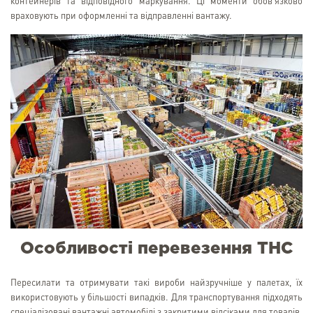
контейнерів та відповідного маркування. Ці моменти обов'язково
враховують при оформленні та відправленні вантажу.
Особливості перевезення ТНС
Пересилати та отримувати такі вироби найзручніше у палетах, їх
використовують у більшості випадків. Для транспортування підходять
спеціалізовані вантажні автомобілі з закритими відсіками для товарів.