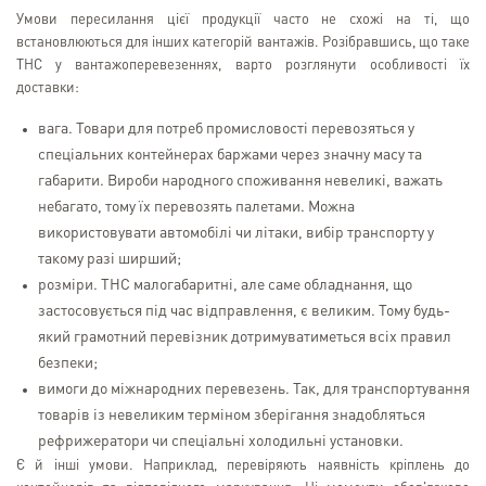
Умови пересилання цієї продукції часто не схожі на ті, що
встановлюються для інших категорій вантажів. Розібравшись, що таке
ТНС у вантажоперевезеннях, варто розглянути особливості їх
доставки:
вага. Товари для потреб промисловості перевозяться у
спеціальних контейнерах баржами через значну масу та
габарити. Вироби народного споживання невеликі, важать
небагато, тому їх перевозять палетами. Можна
використовувати автомобілі чи літаки, вибір транспорту у
такому разі ширший;
розміри. ТНС малогабаритні, але саме обладнання, що
застосовується під час відправлення, є великим. Тому будь-
який грамотний перевізник дотримуватиметься всіх правил
безпеки;
вимоги до міжнародних перевезень. Так, для транспортування
товарів із невеликим терміном зберігання знадобляться
рефрижератори чи спеціальні холодильні установки.
Є й інші умови. Наприклад, перевіряють наявність кріплень до