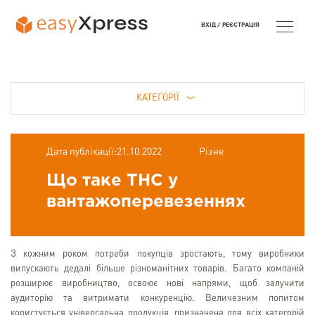
ВХІД /
РЕЄСТРАЦІЯ
КАТЕГОРІЇ
Дата публікації:21.10.2022
Різне
Що таке ТНС у
вантажоперевезеннях
З кожним роком потреби покупців зростають, тому виробники
випускають дедалі більше різноманітних товарів. Багато компаній
розширює виробництво, освоює нові напрями, щоб залучити
аудиторію та витримати конкуренцію. Величезним попитом
користується універсальна продукція, призначена для всіх категорій