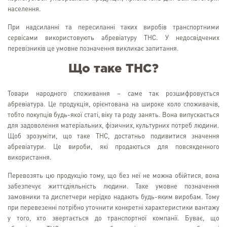
населення.
При надсиланні та пересиланні таких виробів транспортними
сервісами використовують абревіатуру ТНС. У недосвідчених
перевізників це умовне позначення викликає запитання.
Що таке ТНС?
Товари народного споживання – саме так розшифровується
абревіатура. Це продукція, орієнтована на широке коло споживачів,
тобто покупців будь-якої статі, віку та роду занять. Вона випускається
для задоволення матеріальних, фізичних, культурних потреб людини.
Щоб зрозуміти, що таке ТНС, достатньо подивитися значення
абревіатури. Це вироби, які продаються для повсякденного
використання.
Перевозять цю продукцію тому, що без неї не можна обійтися, вона
забезпечує життєдіяльність людини. Таке умовне позначення
замовники та диспетчери нерідко надають будь-яким виробам. Тому
при перевезенні потрібно уточнити конкретні характеристики вантажу
у того, хто звертається до транспортної компанії. Буває, що