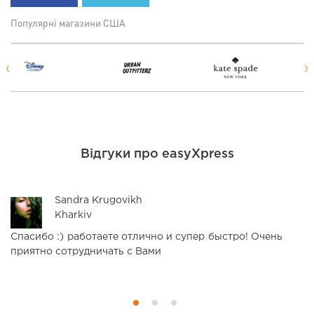
Популярні магазини США
Відгуки про easyXpress
Sandra Krugovikh
Kharkiv
Спасибо :) работаете отлично и супер быстро! Очень
З
приятно сотрудничать с Вами
н
П