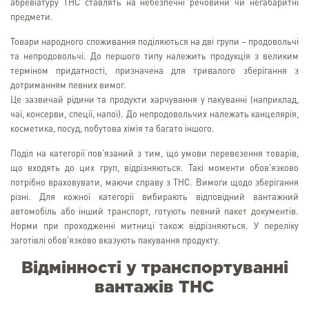
абревіатуру ТНС ставлять на небезпечні речовини чи негабаритні
предмети.
Товари народного споживання поділяються на дві групи – продовольчі
та непродовольчі. До першого типу належить продукція з великим
терміном придатності, призначена для тривалого зберігання з
дотриманням певних вимог.
Це зазвичай рідини та продукти харчування у пакуванні (наприклад,
чаї, консерви, спеції, напої). До непродовольчих належать канцелярія,
косметика, посуд, побутова хімія та багато іншого.
Поділ на категорії пов'язаний з тим, що умови перевезення товарів,
що входять до цих груп, відрізняються. Такі моменти обов'язково
потрібно враховувати, маючи справу з ТНС. Вимоги щодо зберігання
різні. Для кожної категорії вибирають відповідний вантажний
автомобіль або інший транспорт, готують певний пакет документів.
Норми при проходженні митниці також відрізняються. У переліку
заготівлі обов'язково вказують пакування продукту.
Відмінності у транспортуванні
вантажів ТНС