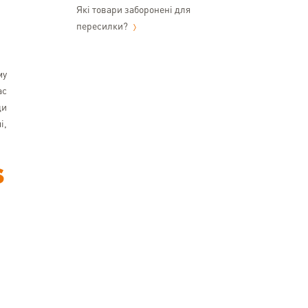
Які товари заборонені для
пересилки?
му
ас
ди
і,
s