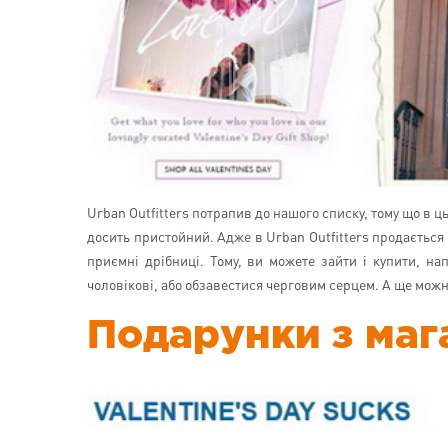
Urban Outfitters потрапив до нашого списку, тому що в ц
досить пристойний. Адже в Urban Outfitters продається н
приємні дрібниці. Тому, ви можете зайти і купити, на
чоловікові, або обзавестися черговим серцем. А ще можн
Подарунки з мага