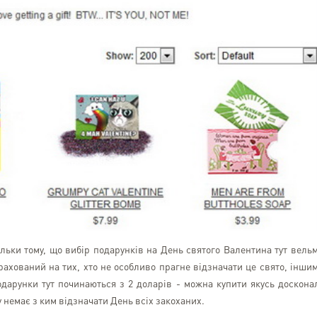
льки тому, що вибір подарунків на День святого Валентина тут вель
зрахований на тих, хто не особливо прагне відзначати це свято, інши
подарунки тут починаються з 2 доларів - можна купити якусь доскона
у немає з ким відзначати День всіх закоханих.