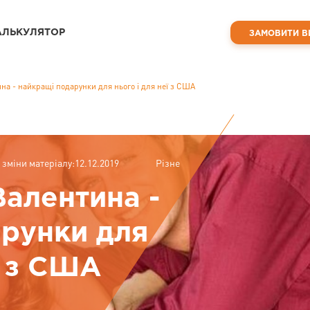
АЛЬКУЛЯТОР
ЗАМОВИТИ В
на - найкращі подарунки для нього і для неї з США
 зміни матеріалу:12.12.2019
Різне
Валентина -
рунки для
ї з США