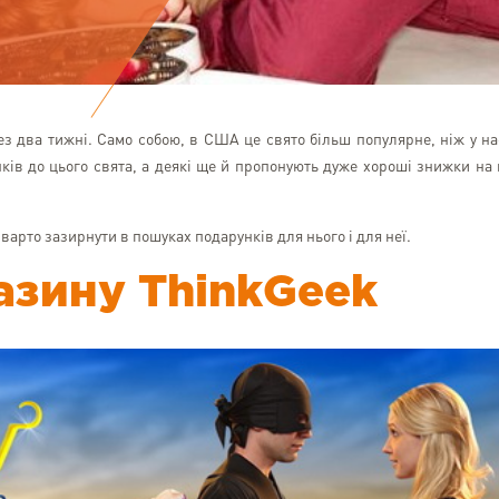
ез два тижні. Само собою, в США це свято більш популярне, ніж у на
нків до цього свята, а деякі ще й пропонують дуже хороші знижки на 
 варто зазирнути в пошуках подарунків для нього і для неї.
азину ThinkGeek