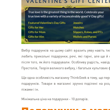
Вибір подарунків на цьому сайті вразить уяву навіть ти
любить прикольні подарунки, речі, які гарні, але ще й 
після того, як його подарували. Особливу радість, наві
Престолів, Теорія великого вибуху, і багатьох культових 
Ще одна особливість магазину ThinkGeek в тому, що пе
подарунків. Товари в магазині зручно поділені на роз
піжами і ін.
Мінімальна ціна на подарунки - 10 доларів.