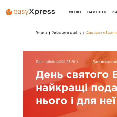
МЕНЮ
ВАРТІСТЬ
К
Головна
Університет шопінгу
День святого Валенти
Дата публікації:31.08.2016
Дата останньої
День святого 
найкращі пода
нього і для не