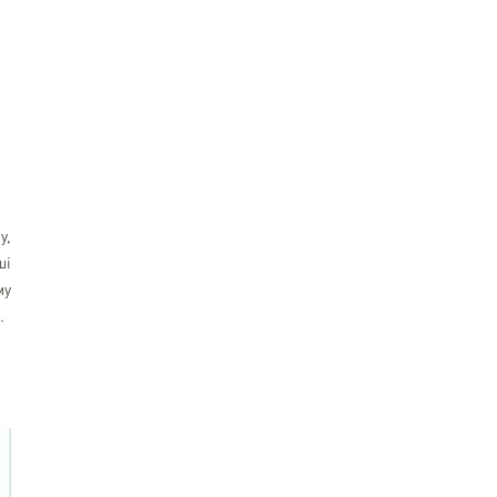
у,
ші
му
.