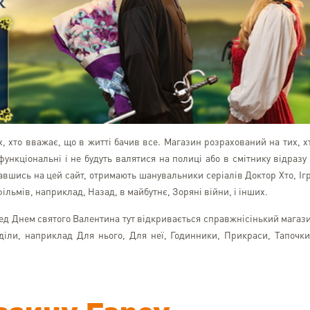
х, хто вважає, що в житті бачив все. Магазин розрахований на тих, х
функціональні і не будуть валятися на полиці або в смітнику відразу
давшись на цей сайт, отримають шанувальники серіалів Доктор Хто, Іг
фільмів, наприклад, Назад, в майбутнє, Зоряні війни, і інших.
ред Днем святого Валентина тут відкривається справжнісінький магаз
Серый Белый
діли, наприклад Для нього, Для неї, Годинники, Прикраси, Тапочки
Odesa
Решил попробовать услу
компании. На все вопро
быстро получил ответы. Бе
проблем и в обещанные с