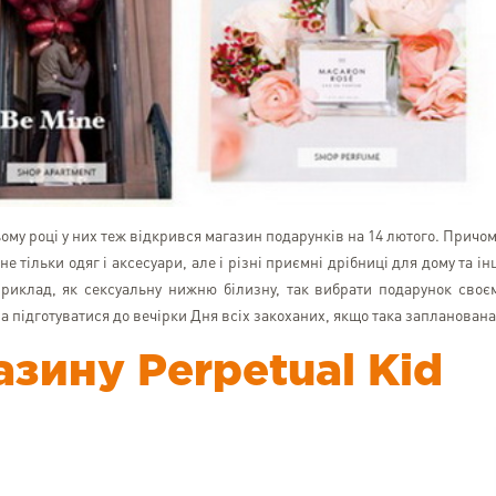
ьому році у них теж відкрився магазин подарунків на 14 лютого. Причом
е тільки одяг і аксесуари, але і різні приємні дрібниці для дому та ін
приклад, як сексуальну нижню білизну, так вибрати подарунок своє
а підготуватися до вечірки Дня всіх закоханих, якщо така запланована
зину Perpetual Kid