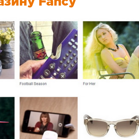
азину Fancy
выполнена поставка. Очен
что даже в субботу отв
дальнейшие вопросы. Скажу
доволен :)