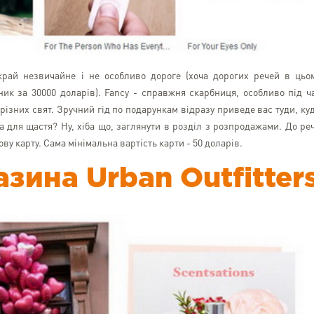
рай незвичайне і не особливо дороге (хоча дорогих речей в цьо
ик за 30000 доларів). Fancy - справжня скарбниця, особливо під ч
 різних свят. Зручний гід по подарункам відразу приведе вас туди, ку
 для щастя? Ну, хіба що, заглянути в розділ з розпродажами. До реч
у карту. Сама мінімальна вартість карти - 50 доларів.
зина Urban Outfitter