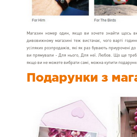
Магазин номер один, якщо ви хочете знайти щось вк
дивовижному магазині теж вистачає, чого варті годинн
усіляких розпродажів, які як раз бувають приурочені до
ви прямували - Для нього, Для неї. Любов. Що ще треба
якщо ви не можете вибрати самі, можна купити подарунков
Подарунки з мага