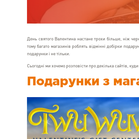
День святого Валентина настане трохи більше, ніж чер
тому багато магазинів роблять відмінні добірки подару
подарунки і не тільки.
Сьогодні ми хочемо розповісти про декілька сайтів, куди
Подарунки з маг