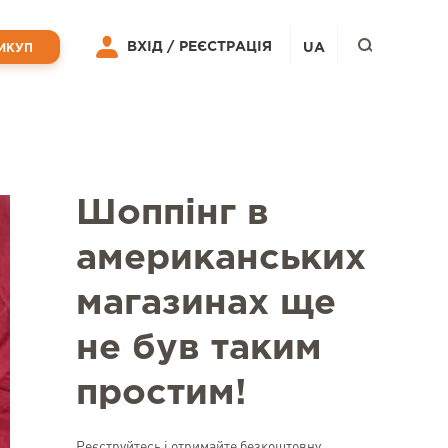
ВХІД /
РЕЄСТРАЦІЯ
UA
ИКУП
Шоппінг в
американських
магазинах ще
не був таким
простим!
Реєструйтесь і отримайте безкоштовну