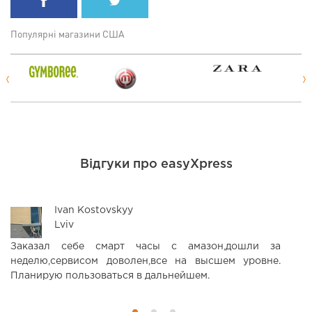
Популярні магазини США
Відгуки про easyXpress
Ivan Kostovskyy
Lviv
Заказал себе смарт часы с амазон,дошли за
З
неделю,сервисом доволен,все на высшем уровне.
д
Планирую пользоваться в дальнейшем.
ц