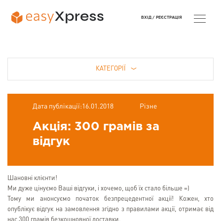
ВХІД /
РЕЄСТРАЦІЯ
КАТЕГОРІЇ
Дата публікації:16.01.2018
Різне
Акція: 300 грамів за
відгук
Шановні клієнти!
Ми дуже цінуємо Ваші відгуки, і хочемо, щоб їх стало більше =)
Тому ми анонсуємо початок безпрецедентної акції! Кожен, хто
опублікує відгук на замовлення згідно з правилами акції, отримає від
нас 300 грамів безкошновної доставки.