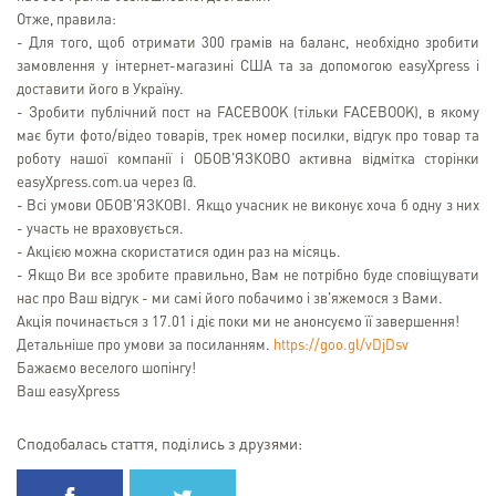
Отже, правила:
- Для того, щоб отримати 300 грамів на баланс, необхідно зробити
замовлення у інтернет-магазині США та за допомогою easyXpress і
доставити його в Україну.
- Зробити публічний пост на FACEBOOK (тільки FACEBOOK), в якому
має бути фото/відео товарів, трек номер посилки, відгук про товар та
роботу нашої компанії і ОБОВ'ЯЗКОВО активна відмітка сторінки
easyXpress.com.ua через @.
- Всі умови ОБОВ'ЯЗКОВІ. Якщо учасник не виконує хоча б одну з них
- участь не враховується.
- Акцією можна скористатися один раз на місяць.
- Якщо Ви все зробите правильно, Вам не потрібно буде сповіщувати
нас про Ваш відгук - ми самі його побачимо і зв'яжемося з Вами.
Акція починається з 17.01 і діє поки ми не анонсуємо її завершення!
Детальніше про умови за посиланням.
https://goo.gl/vDjDsv
Бажаємо веселого шопінгу!
Ваш easyXpress
Сподобалась стаття, поділись з друзями: