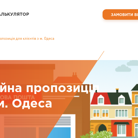
АЛЬКУЛЯТОР
ЗАМОВИТИ В
опозиція для клієнтів з м. Одеса
ійна пропозиція
 м. Одеса