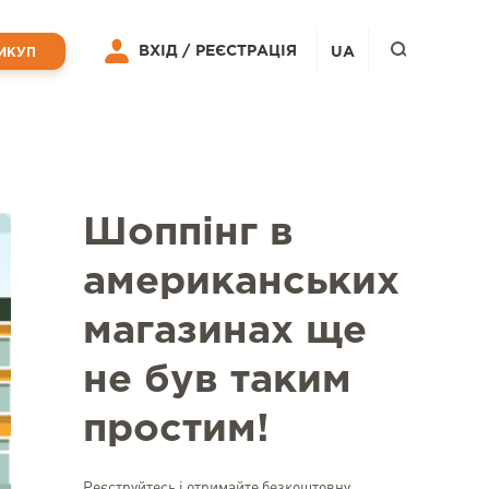
ВХІД /
РЕЄСТРАЦІЯ
UA
ИКУП
Шоппінг в
американських
магазинах ще
не був таким
простим!
Реєструйтесь і отримайте безкоштовну