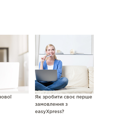
Elena Mandziuk
Kyiv
нової
Як зробити своє перше
Спасибо за быструю, кач
доставку. Пользуюсь вашим
замовлення з
не впервый раз и всегд
easyXpress?
довольной)