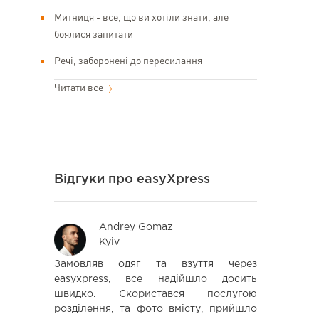
Митниця - все, що ви хотіли знати, але
боялися запитати
Речі, заборонені до пересилання
Читати все
Відгуки про easyXpress
Andrey Gomaz
Iva
Kyiv
Lvi
ественную
Замовляв одяг та взуття через
Заказал
и услугами
easyxpress, все надійшло досить
амазон,до
а остаюсь
швидко. Скористався послугою
доволен,
розділення, та фото вмісту, прийшло
Планиру