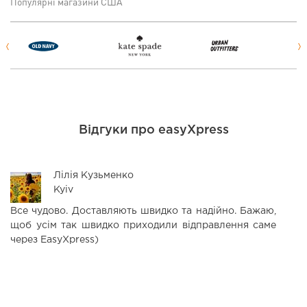
Популярні магазини США
Відгуки про easyXpress
Лілія Кузьменко
Kyiv
Все чудово. Доставляють швидко та надійно. Бажаю,
Р
щоб усім так швидко приходили відправлення саме
в
через EasyXpress)
м
в
с
кр