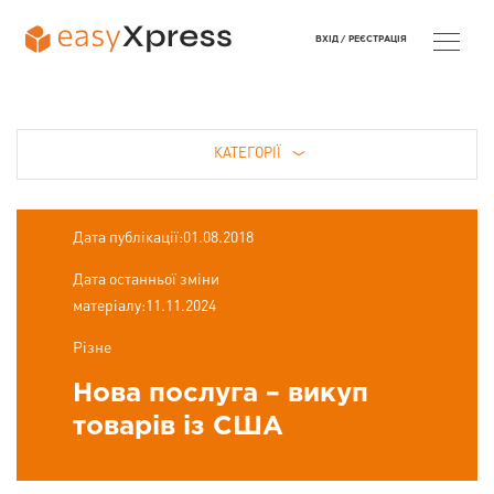
ВХІД /
РЕЄСТРАЦІЯ
КАТЕГОРІЇ
Дата публікації:01.08.2018
Дата останньої зміни
матеріалу:11.11.2024
Різне
Нова послуга – викуп
товарів із США