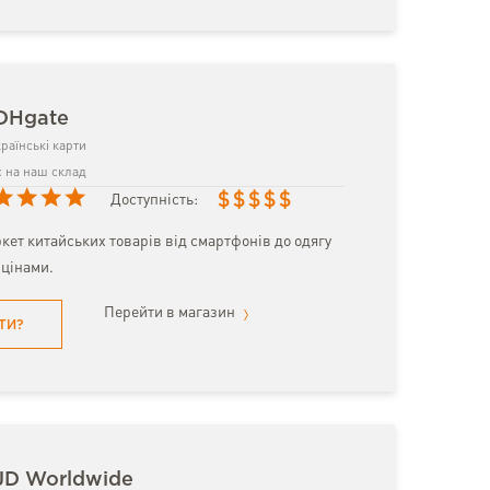
 DHgate
раїнські карти
 на наш склад
$
$
$
$
$
Доступність:
кет китайських товарів від смартфонів до одягу
цінами.
Перейти в магазин
ТИ?
JD Worldwide