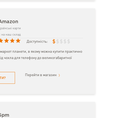
 Amazon
раїнські карти
 на наш склад
$
$
$
$
$
Доступність:
маркет планети, в якому можна купити практично
ід чохла для телефону до великогабаритної
Перейти в магазин
ТИ?
 6pm