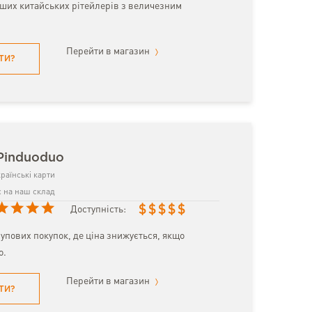
іших китайських рітейлерів з величезним
Перейти в магазин
ТИ?
Pinduoduo
раїнські карти
 на наш склад
$
$
$
$
$
Доступність:
упових покупок, де ціна знижується, якщо
о.
Перейти в магазин
ТИ?