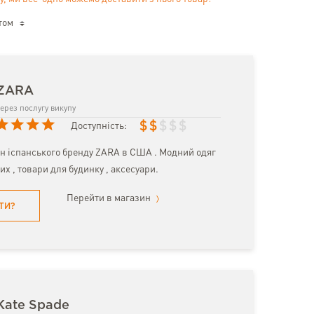
том
 ZARA
ерез послугу викупу
$
$
$
$
$
Доступність:
н іспанського бренду ZARA в США . Модний одяг
их , товари для будинку , аксесуари.
Перейти в магазин
ТИ?
Kate Spade