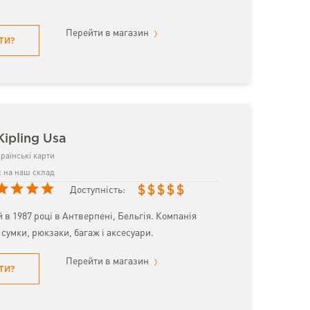
Перейти в магазин
ТИ?
Kipling Usa
раїнські карти
 на наш склад
$
$
$
$
$
Доступність:
в 1987 році в Антверпені, Бельгія. Компанія
 сумки, рюкзаки, багаж і аксесуари.
Перейти в магазин
ТИ?