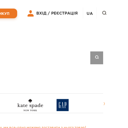
ВХІД /
РЕЄСТРАЦІЯ
UA
ИКУП
у, ми все-одно можемо доставити з нього товар!