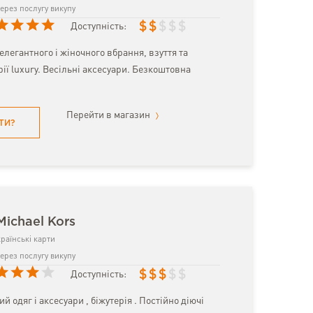
ерез послугу викупу
$
$
$
$
$
Доступність:
елегантного і жіночного вбрання, взуття та
рії luxury. Весільні аксесуари. Безкоштовна
Перейти в магазин
ТИ?
Michael Kors
раїнські карти
ерез послугу викупу
$
$
$
$
$
Доступність:
й одяг і аксесуари , біжутерія . Постійно діючі