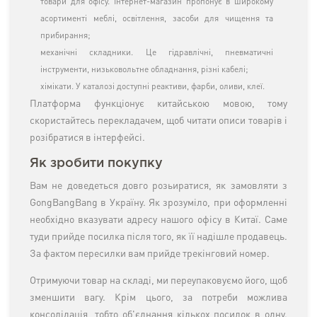
товари для офісу. Інтернет-магазин пропонує в широкому
асортименті меблі, освітлення, засоби для чищення та
прибирання;
механічні складники. Це гідравлічні, пневматичні
інструменти, низьковольтне обладнання, різні кабелі;
хімікати. У каталозі доступні реактиви, фарби, оливи, клеї.
Платформа функціонує китайською мовою, тому
скористайтесь перекладачем, щоб читати описи товарів і
розібратися в інтерфейсі.
Як зробити покупку
Вам не доведеться довго розьиратися, як замовляти з
GongBangBang в Україну. Як зрозуміло, при оформленні
необхідно вказувати адресу нашого офісу в Китаї. Саме
туди прийде посилка після того, як її надішле продавець.
За фактом пересилки вам прийде трекінговий номер.
Отримуючи товар на складі, ми переупаковуємо його, щоб
зменшити вагу. Крім цього, за потреби можлива
консолідація, тобто об'єднання кількох посилок в одну.