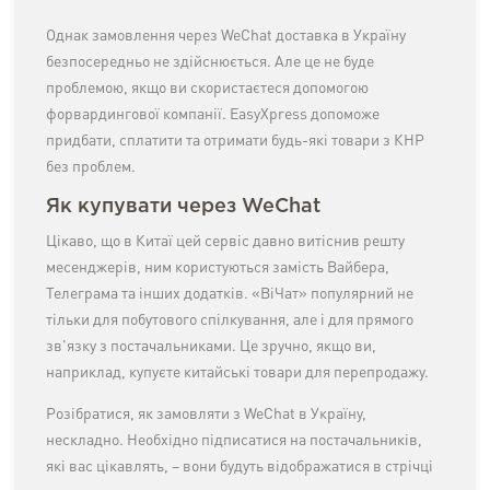
Однак замовлення через WeChat доставка в Україну
безпосередньо не здійснюється. Але це не буде
проблемою, якщо ви скористаєтеся допомогою
форвардингової компанії. EasyXpress допоможе
придбати, сплатити та отримати будь-які товари з КНР
без проблем.
Як купувати через WeChat
Цікаво, що в Китаї цей сервіс давно витіснив решту
месенджерів, ним користуються замість Вайбера,
Телеграма та інших додатків. «ВіЧат» популярний не
тільки для побутового спілкування, але і для прямого
зв'язку з постачальниками. Це зручно, якщо ви,
наприклад, купуєте китайські товари для перепродажу.
Розібратися, як замовляти з WeChat в Україну,
нескладно. Необхідно підписатися на постачальників,
які вас цікавлять, – вони будуть відображатися в стрічці