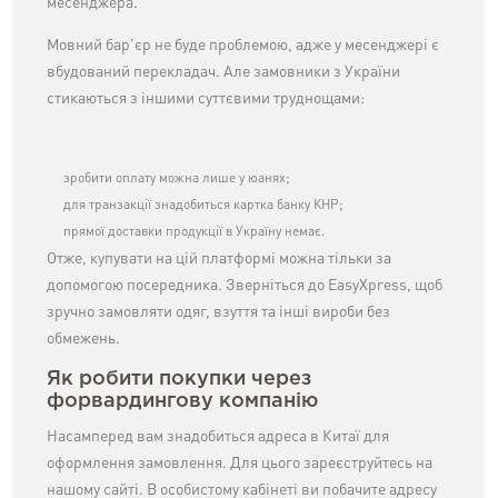
месенджера.
Мовний бар'єр не буде проблемою, адже у месенджері є
вбудований перекладач. Але замовники з України
стикаються з іншими суттєвими труднощами:
зробити оплату можна лише у юанях;
для транзакції знадобиться картка банку КНР;
прямої доставки продукції в Україну немає.
Отже, купувати на цій платформі можна тільки за
допомогою посередника. Зверніться до EasyXpress, щоб
зручно замовляти одяг, взуття та інші вироби без
обмежень.
Як робити покупки через
форвардингову компанію
Насамперед вам знадобиться адреса в Китаї для
оформлення замовлення. Для цього зареєструйтесь на
нашому сайті. В особистому кабінеті ви побачите адресу