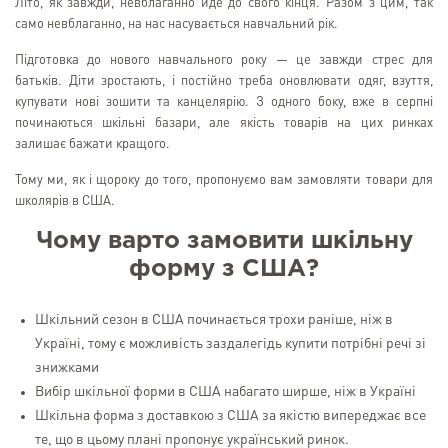
Літо, як завжди, невблаганно йде до свого кінця. Разом з цим, так
само невблаганно, на нас насувається навчальний рік.
Підготовка до нового навчального року — це завжди стрес для
батьків. Діти зростають, і постійно треба оновлювати одяг, взуття,
купувати нові зошити та канцелярію. З одного боку, вже в серпні
починаються шкільні базари, але якість товарів на цих ринках
залишає бажати кращого.
Тому ми, як і щороку до того, пропонуємо вам замовляти товари для
школярів в США.
Чому варто замовити шкільну
форму з США?
Шкільний сезон в США починається трохи раніше, ніж в
Україні, тому є можливість заздалегідь купити потрібні речі зі
знижками
Вибір шкільної форми в США набагато ширше, ніж в Україні
Шкільна форма з доставкою з США за якістю випереджає все
те, що в цьому плані пропонує український ринок.