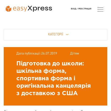
ВХІД /
РЕЄСТРАЦІЯ
КАТЕГОРІЇ
Дата публікації:26.07.2019
Дітям
Підготовка до школи:
шкільна форма,
спортивна форма і
оригінальна канцелярія
з доставкою з США