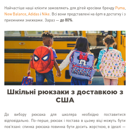
Найчастіше наші клієнти замовляють для дітей кросівки бренду
Puma
,
New Balance
,
Adidas
і
Nike
. Всі вони представлені на 6pm в достатку і з
приємними знижками. Зараз —
до 80%
.
Шкільні рюкзаки з доставкою з
США
До вибору рюкзака для школяра необхідно поставитися
відповідально. По-перше, рюкзак і постава в цьому віці можуть бути
пов'язані: спинка рюкзака повинна бути досить жорсткою, в ідеалі —