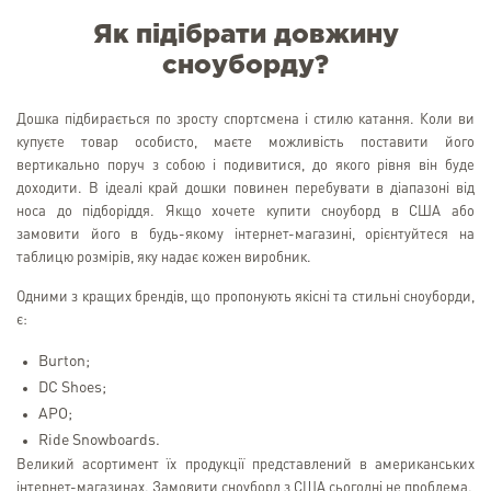
Як підібрати довжину
сноуборду?
Дошка підбирається по зросту спортсмена і стилю катання. Коли ви
купуєте товар особисто, маєте можливість поставити його
вертикально поруч з собою і подивитися, до якого рівня він буде
доходити. В ідеалі край дошки повинен перебувати в діапазоні від
носа до підборіддя. Якщо хочете купити сноуборд в США або
замовити його в будь-якому інтернет-магазині, орієнтуйтеся на
таблицю розмірів, яку надає кожен виробник.
Одними з кращих брендів, що пропонують якісні та стильні сноуборди,
є:
Burton;
DC Shoes;
APO;
Ride Snowboards.
Великий асортимент їх продукції представлений в американських
інтернет-магазинах. Замовити сноуборд з США сьогодні не проблема.