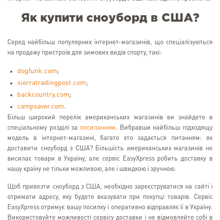
Як купити сноуборд в США?
Серед найбільш популярних інтернет-магазинів, що спеціалізуються
на продажу пристроїв для зимових видів спорту, такі:
dogfunk.com
;
sierratradingpost.com
;
backcountry.com
;
campsaver.com
.
Більш широкий перелік американських магазинів ви знайдете в
спеціальному розділі за
посиланням
. Вибравши найбільш підходящу
модель в інтернет-магазині, багато хто задається питанням: як
доставити сноуборд з США? Більшість американських магазинів не
висилає товари в Україну, але сервіс EasyXpress робить доставку в
нашу країну не тільки можливою, але і швидкою і зручною.
Щоб привезти сноуборд з США, необхідно зареєструватися на сайті і
отримати адресу, яку будете вказувати при покупці товарів. Сервіс
EasyXpress отримує вашу посилку і оперативно відправляє її в Україну.
Використовуйте можливості сервісу доставки і не відмовляйте собі в