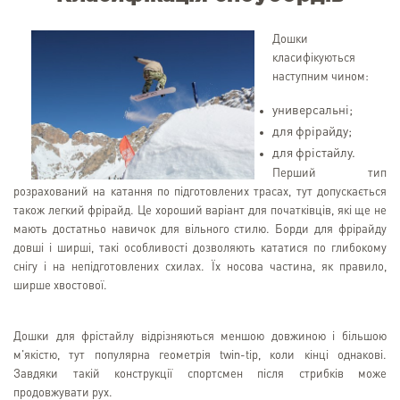
Дошки
класифікуються
наступним чином:
универсальні;
для фрірайду;
для фрістайлу.
Перший тип
розрахований на катання по підготовлених трасах, тут допускається
також легкий фрірайд. Це хороший варіант для початківців, які ще не
мають достатньо навичок для вільного стилю. Борди для фрірайду
довші і ширші, такі особливості дозволяють кататися по глибокому
снігу і на непідготовлених схилах. Їх носова частина, як правило,
ширше хвостової.
Дошки для фрістайлу відрізняються меншою довжиною і більшою
м'якістю, тут популярна геометрія twin-tip, коли кінці однакові.
Завдяки такій конструкції спортсмен після стрибків може
продовжувати рух.