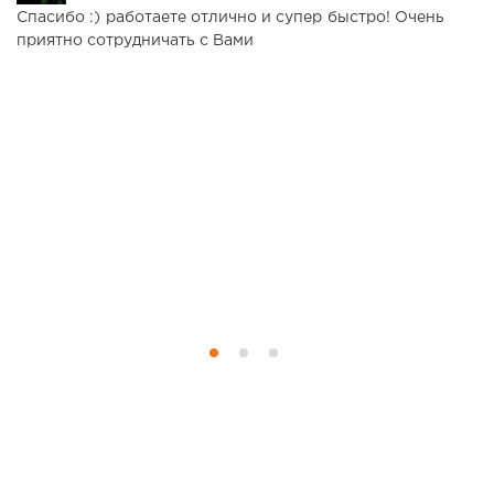
Спасибо :) работаете отлично и супер быстро! Очень
К
приятно сотрудничать с Вами
ц
в
т
д
ж
т
п
к
т
в
р
кл