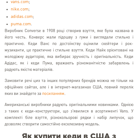
vans.com
;
nike.com
;
adidas.com
;
puma.com
.
Виробник Converse в 1908 році створив взуття, яке була названа в
його честь. Конверс мали підошву з гуми і виглядали стильно і
практично. Кеди Ванс по достоїнству оцінили скейтери і рок-
музиканти, це практичне і стильне взуття. Кеди Найк орієнтовані на
молодіжну аудиторію, яка вибирає зручність і оригінальність. Кеди
Адідас, як і кеди Пума, вражають різноманітністю забарвлень і
радують якістю матеріалів.
Замовити речі цих та інших популярних брендів можна не тільки на
офіційних сайтах, але і в інтернет-магазинах США, повний перелік
яких ви знайдете за
посиланням
.
Американські виробники радують оригінальними новинками. Однією
з таких є кеди-конструктори, що з'явилися в асортименті Vans. У
комплекті біле взуття, різнокольорові рядки і набір липучок, що
дозволяє створити самостійно ексклюзивну модель.
Як купити кеди в США з