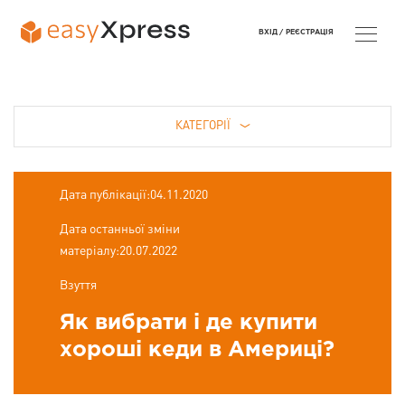
ВХІД /
РЕЄСТРАЦІЯ
КАТЕГОРІЇ
Дата публікації:04.11.2020
Дата останньої зміни
матеріалу:20.07.2022
Взуття
Як вибрати і де купити
хороші кеди в Америці?