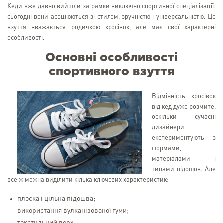
Кеди вже давно вийшли за рамки виключно спортивної спеціалізації:
сьогодні вони асоціюються зі стилем, зручністю і універсальністю. Це
взуття вважається родичкою кросівок, але має свої характерні
особливості.
Основні особливості
спортивного взуття
Відмінність кросівок
від кед дуже розмите,
оскільки сучасні
дизайнери
експериментують з
формами,
матеріалами і
типами підошов. Але
все ж можна виділити кілька ключових характеристик:
плоска і цільна підошва;
використання вулканізованої гуми;
текстильний верх.