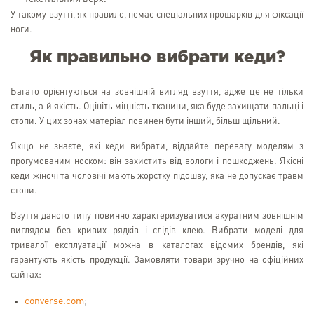
У такому взутті, як правило, немає спеціальних прошарків для фіксації
ноги.
Як правильно вибрати кеди?
Багато орієнтуються на зовнішній вигляд взуття, адже це не тільки
стиль, а й якість. Оцініть міцність тканини, яка буде захищати пальці і
стопи. У цих зонах матеріал повинен бути інший, більш щільний.
Якщо не знаєте, які кеди вибрати, віддайте перевагу моделям з
прогумованим носком: він захистить від вологи і пошкоджень. Якісні
кеди жіночі та чоловічі мають жорстку підошву, яка не допускає травм
стопи.
Взуття даного типу повинно характеризуватися акуратним зовнішнім
виглядом без кривих рядків і слідів клею. Вибрати моделі для
тривалої експлуатації можна в каталогах відомих брендів, які
гарантують якість продукції. Замовляти товари зручно на офіційних
сайтах:
converse.com
;