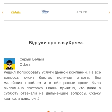
Відгуки про easyXpress
Серый Белый
Odesa
Решил попробовать услуги данной компании. На все
З
вопросы очень быстро получил ответы. Без
н
малейших проблем и в обещанные сроки была
П
выполнена поставка. Очень приятно, что даже в
субботу отвечали на дальнейшие вопросы. Скажу
кратко, я доволен :)