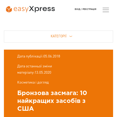
ВХІД /
РЕЄСТРАЦІЯ
КАТЕГОРІЇ
Дата публікації:05.06.2018
Дата останньої зміни
матеріалу:13.05.2020
Косметика і догляд
Бронзова засмага: 10
найкращих засобів з
США