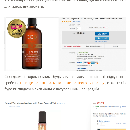
ніяких алергічних реакцій і глибоке зволоження, що не менш важливо
для краси, ніж засмага.
Солодким і карамельним будь-яку засмагу і навіть її відсутність
зробить
тінт: це не автозасмага, а лише помічник сонця
, отже колір
буде виглядати максимально натуральним і природнім.