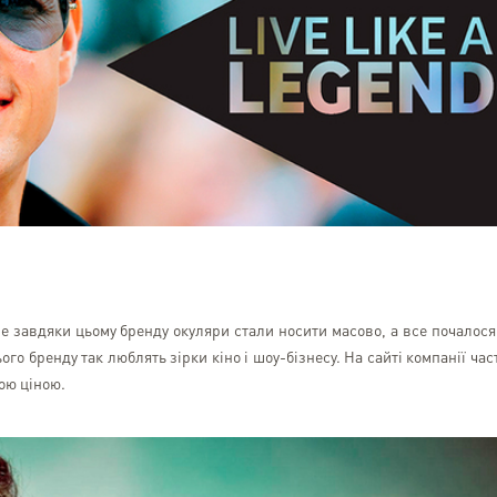
е завдяки цьому бренду окуляри стали носити масово, а все почалося
Лілія Кузьменко
ого бренду так люблять зірки кіно і шоу-бізнесу. На сайті компанії час
Kyiv
ою ціною.
Все чудово. Доставляють 
надійно. Бажаю, щоб усім 
приходили відправлення с
EasyXpress)