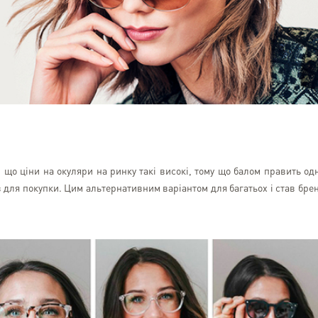
, що ціни на окуляри на ринку такі високі, тому що балом править од
 для покупки. Цим альтернативним варіантом для багатьох і став бре