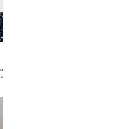
на
нд