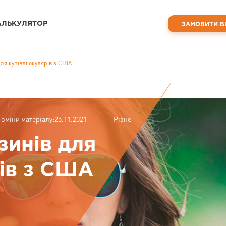
АЛЬКУЛЯТОР
ЗАМОВИТИ В
ля купівлі окулярів з США
 зміни матеріалу:25.11.2021
Різне
зинів для
рів з США