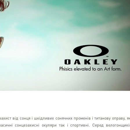
захист від сонця і шкідливих сонячних променів і титанову оправу, я
асичні сонцезахисні окуляри так і спортивні. Серед велогонщикі