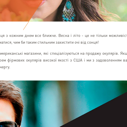
нця з кожним днем все ближче. Весна і літо - це не тільки можливіс
уматися, чим би таким стильним захистити очі від сонця!
американські магазини, які спеціалізуються на продажу окулярів. Як
рем фірмових окулярів високої якості з США і ми з задоволенням в
чергу.