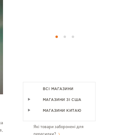
выполнена 
что даже 
дальнейшие
доволен :)
ВСІ МАГАЗИНИ
МАГАЗИНИ ЗІ США
МАГАЗИНИ КИТАЮ
ка
Які товари заборонені для
в,
пересилки?