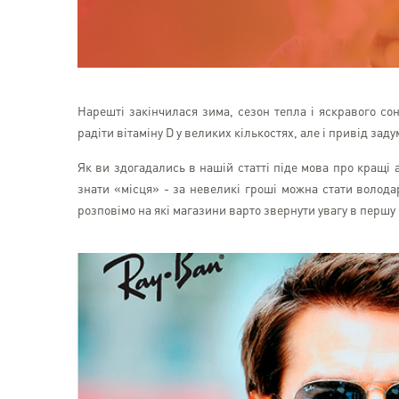
Нарешті закінчилася зима, сезон тепла і яскравого со
радіти вітаміну D у великих кількостях, але і привід зад
Як ви здогадались в нашій статті піде мова про кращі 
знати «місця» - за невеликі гроші можна стати волода
розповімо на які магазини варто звернути увагу в першу 