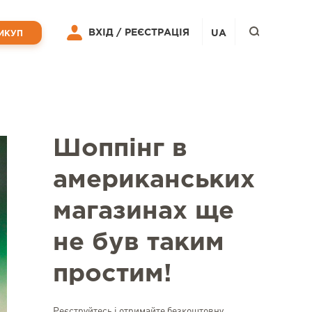
ВХІД /
РЕЄСТРАЦІЯ
UA
ИКУП
Шоппінг в
американських
магазинах ще
не був таким
простим!
Реєструйтесь і отримайте безкоштовну