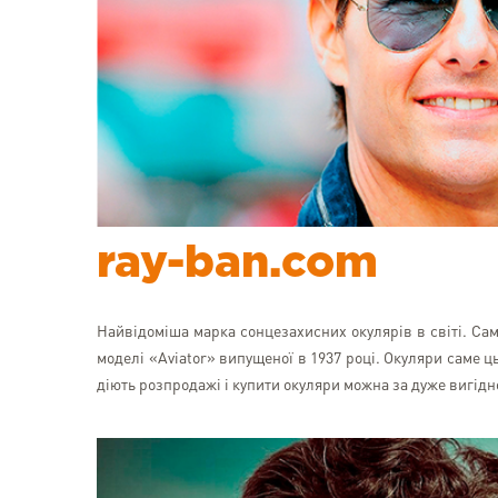
ray-ban.com
Найвідоміша марка сонцезахисних окулярів в світі. Сам
моделі «Aviator» випущеної в 1937 році. Окуляри саме ць
діють розпродажі і купити окуляри можна за дуже вигідн