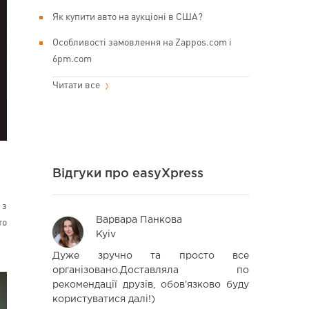
Як купити авто на аукціоні в США?
Особливості замовлення на Zappos.com і
6pm.com
Читати все
Відгуки про easyXpress
 з
Варвара Панкова
Се
то
Kyiv
Od
швидко та
Дуже зручно та просто все
Решил поп
так швидко
організовано.Доставляла по
компании.
аме через
рекомендації друзів, обовʼязково буду
быстро пол
користуватися далі!)
проблем и