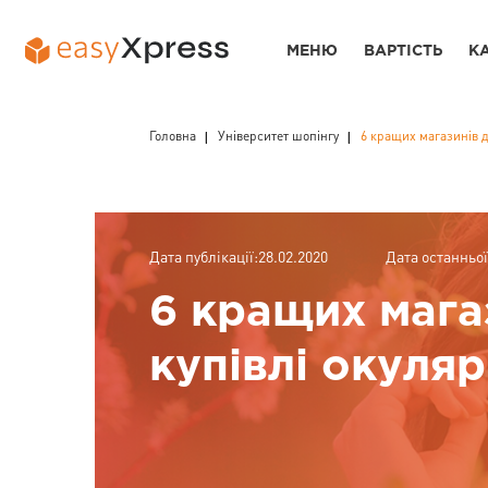
МЕНЮ
ВАРТІСТЬ
К
Головна
Університет шопінгу
6 кращих магазинів д
Дата публікації:28.02.2020
Дата останньої
6 кращих мага
купівлі окуля