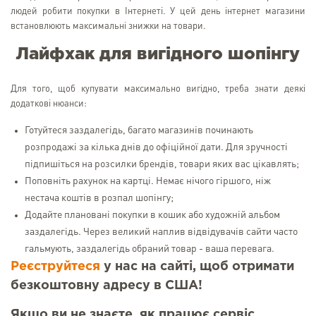
людей робити покупки в Інтернеті. У цей день інтернет магазини
встановлюють максимальні знижки на товари.
Лайфхак для вигідного шопінгу
Для того, щоб купувати максимально вигідно, треба знати деякі
додаткові нюанси:
Готуйтеся заздалегідь, багато магазинів починають
розпродажі за кілька днів до офіційної дати. Для зручності
підпишіться на розсилки брендів, товари яких вас цікавлять;
Поповніть рахунок на картці. Немає нічого гіршого, ніж
нестача коштів в розпал шопінгу;
Додайте плановані покупки в кошик або художній альбом
заздалегідь. Через великий наплив відвідувачів сайти часто
гальмують, заздалегідь обраний товар - ваша перевага.
Реєструйтеся
у нас на сайті, щоб отримати
безкоштовну адресу в США!
Якщо ви не знаєте, як працює сервіс