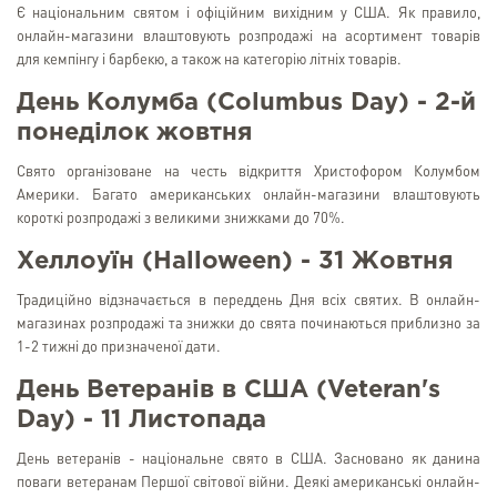
Є національним святом і офіційним вихідним у США. Як правило,
онлайн-магазини влаштовують розпродажі на асортимент товарів
для кемпінгу і барбекю, а також на категорію літніх товарів.
День Колумба (Columbus Day) - 2-й
понеділок жовтня
Свято організоване на честь відкриття Христофором Колумбом
Америки. Багато американських онлайн-магазини влаштовують
короткі розпродажі з великими знижками до 70%.
Хеллоуїн (Halloween) - 31 Жовтня
Традиційно відзначається в переддень Дня всіх святих. В онлайн-
магазинах розпродажі та знижки до свята починаються приблизно за
1-2 тижні до призначеної дати.
День Ветеранів в США (Veteran's
Day) - 11 Листопада
День ветеранів - національне свято в США. Засновано як данина
поваги ветеранам Першої світової війни. Деякі американські онлайн-