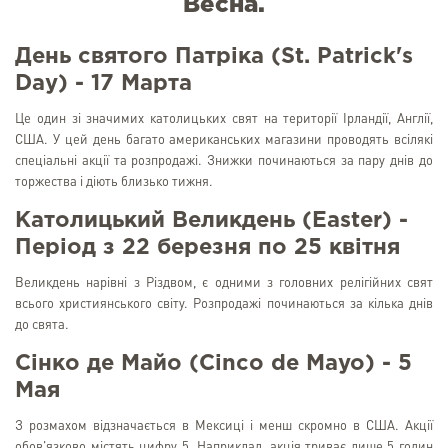
Весна.
День святого Патріка (St. Patrick's
Day) - 17 Марта
Це один зі значимих католицьких свят на території Ірландії, Англії,
США. У цей день багато американських магазини проводять всілякі
спеціальні акції та розпродажі. Знижки починаються за пару днів до
торжества і діють близько тижня.
Католицький Великдень (Easter) -
Період з 22 березня по 25 квітня
Великдень нарівні з Різдвом, є одними з головних релігійних свят
всього християнського світу. Розпродажі починаються за кілька днів
до свята.
Сінко де Майо (Cinco de Mayo) - 5
Мая
З розмахом відзначається в Мексиці і менш скромно в США. Акції
обов'язково містять цифру 5. Наприклад, акція триває лише 5 годин