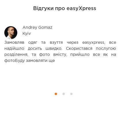
Відгуки про easyXpress
Andrey Gomaz
Kyiv
Замовляв одяг та взуття через easyxpress, все
З
надійшло досить швидко. Скористався послугою
н
розділення, та фото вмісту, прийшло все як на
П
фотоБуду замовляти ще