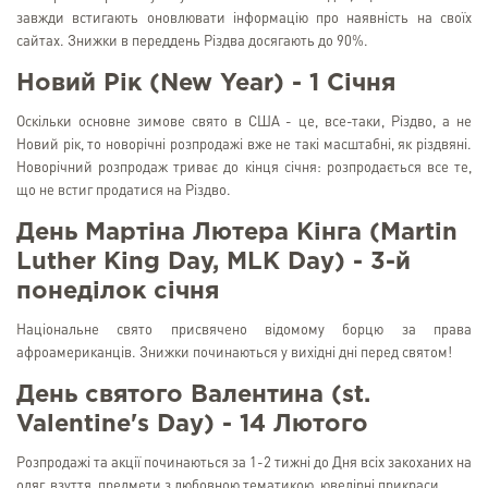
завжди встигають оновлювати інформацію про наявність на своїх
сайтах. Знижки в переддень Різдва досягають до 90%.
Новий Рік (New Year) - 1 Січня
Оскільки основне зимове свято в США - це, все-таки, Різдво, а не
Новий рік, то новорічні розпродажі вже не такі масштабні, як різдвяні.
Новорічний розпродаж триває до кінця січня: розпродається все те,
що не встиг продатися на Різдво.
День Мартіна Лютера Кінга (Martin
Luther King Day, MLK Day) - 3-й
понеділок січня
Національне свято присвячено відомому борцю за права
афроамериканців. Знижки починаються у вихідні дні перед святом!
День святого Валентина (st.
Valentine's Day) - 14 Лютого
Розпродажі та акції починаються за 1-2 тижні до Дня всіх закоханих на
одяг, взуття, предмети з любовною тематикою, ювелірні прикраси.