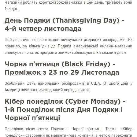
магазини роблять короткострокові знижки в цей день, тривають вони
1-3 дні.
День Подяки (Thanksgiving Day) -
4-й четвер листопада
Цей день очолює початок довгоочікуваних різдвяних розпродажів. Як
правило, за кілька днів до Подяки американські онлайн-магазини
анонсують початок програми знижок і збільшують їх з кожним днем.
Чорна п'ятниця (Black Friday) -
Проміжок з 23 по 29 Листопада
Особливий день найбільших розпродажів в США. З цього Дня у
Америці починається різдвяний період знижок.
Кібер понеділок (Cyber Monday) -
1-й Понеділок після Дня Подяки і
Чорної п'ятниці
Понеділок після свята Подяки і Чорної п'ятниці. Термін «Кібер
понеділок» створений як маркетингова компанія, з метою переконати