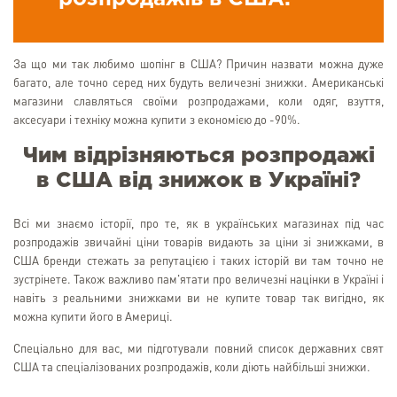
За що ми так любимо шопінг в США? Причин назвати можна дуже
багато, але точно серед них будуть величезні знижки. Американські
магазини славляться своїми розпродажами, коли одяг, взуття,
аксесуари і техніку можна купити з економією до -90%.
Чим відрізняються розпродажі
в США від знижок в Україні?
Всі ми знаємо історії, про те, як в українських магазинах під час
розпродажів звичайні ціни товарів видають за ціни зі знижками, в
США бренди стежать за репутацією і таких історій ви там точно не
зустрінете. Також важливо пам'ятати про величезні націнки в Україні і
навіть з реальними знижками ви не купите товар так вигідно, як
можна купити його в Америці.
Спеціально для вас, ми підготували повний список державних свят
США та спеціалізованих розпродажів, коли діють найбільші знижки.