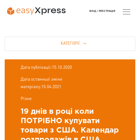
ВХІД /
РЕЄСТРАЦІЯ
КАТЕГОРІЇ
Дата публікації:15.10.2020
Дата останньої зміни
матеріалу:15.04.2021
Різне
19 днів в році коли
ПОТРІБНО купувати
товари з США. Календар
розпродажів в США.