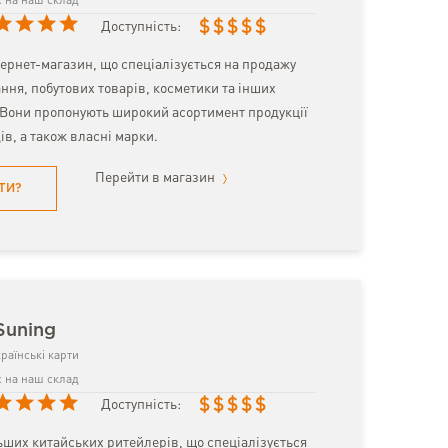
 на наш склад
$
$
$
$
$
Доступність:
тернет-магазин, що спеціалізується на продажу
ння, побутових товарів, косметики та інших
. Вони пропонують широкий асортимент продукції
ів, а також власні марки.
Перейти в магазин
ТИ?
Suning
раїнські карти
 на наш склад
$
$
$
$
$
Доступність:
ьших китайських ритейлерів, що спеціалізується