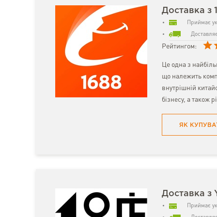
Доставка з 
Приймає ук
Доставляє
Рейтингом:
Це одна з найбіл
що належить комп
внутрішній китайс
бізнесу, а також р
ЯК КУПУВА
Доставка з
Приймає ук