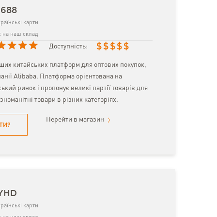
1688
раїнські карти
 на наш склад
$
$
$
$
$
Доступність:
ьших китайських платформ для оптових покупок,
анії Alibaba. Платформа орієнтована на
ький ринок і пропонує великі партії товарів для
ізноманітні товари в різних категоріях.
Перейти в магазин
ТИ?
 YHD
раїнські карти