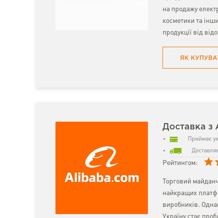
на продажу електр
косметики та інш
продукції від від
ЯК КУПУВА
Доставка з 
Приймає ук
Доставляє
Рейтингом:
Торговий майданч
найкращих платфо
виробників. Однак
Україну стає про