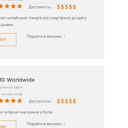
$
$
$
$
$
Доступність:
кет китайських товарів від смартфонів до одягу
цінами.
Перейти в магазин
ТИ?
JD Worldwide
раїнські карти
 на наш склад
$
$
$
$
$
Доступність:
х інтернет-магазинів у Китаї.
Перейти в магазин
ТИ?