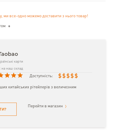
у, ми все-одно можемо доставити з нього товар!
том
Taobao
раїнські карти
 на наш склад
$
$
$
$
$
Доступність:
іших китайських рітейлерів з величезним
Перейти в магазин
ТИ?