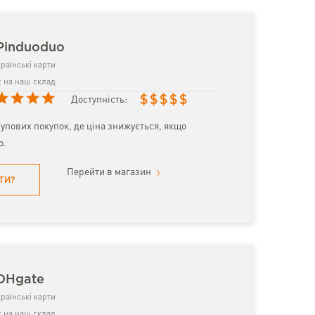
Pinduoduo
раїнські карти
 на наш склад
$
$
$
$
$
Доступність:
упових покупок, де ціна знижується, якщо
о.
Перейти в магазин
ТИ?
 DHgate
раїнські карти
 на наш склад