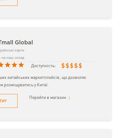
Tmall Global
раїнські карти
 на наш склад
$
$
$
$
$
Доступність:
ших китайських маркетплейсів, що дозволяє
м розміщуватись у Китаї.
Перейти в магазин
ТИ?