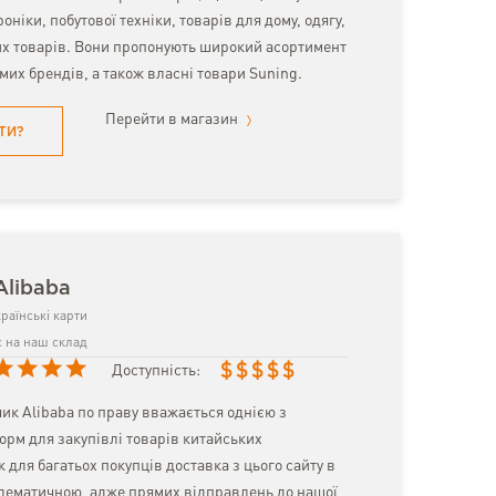
оніки, побутової техніки, товарів для дому, одягу,
их товарів. Вони пропонують широкий асортимент
омих брендів, а також власні товари Suning.
Перейти в магазин
ТИ?
Alibaba
раїнські карти
 на наш склад
$
$
$
$
$
Доступність:
ик Alibaba по праву вважається однією з
рм для закупівлі товарів китайських
 для багатьох покупців доставка з цього сайту в
блематичною, адже прямих відправлень до нашої