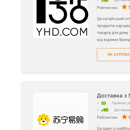
Доставляє
Рейтингом:
Це китайський ін
продуктів харчува
товарів для дому
від відомих бренд
ЯК КУПУВА
Доставка з 
Приймає ук
Доставляє
Рейтингом:
Це один із найбіл