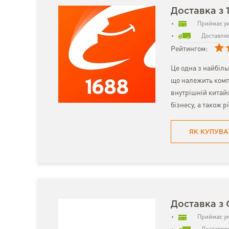
Доставка з 
Приймає ук
Доставляє
Рейтингом:
Це одна з найбіл
що належить комп
внутрішній китайс
бізнесу, а також р
ЯК КУПУВА
Доставка з
Приймає ук