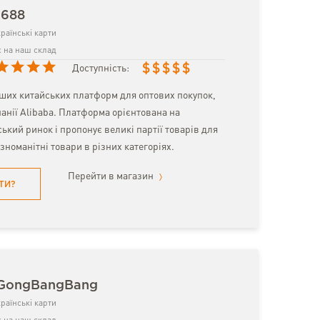
1688
раїнські карти
 на наш склад
$
$
$
$
$
Доступність:
ьших китайських платформ для оптових покупок,
анії Alibaba. Платформа орієнтована на
ький ринок і пропонує великі партії товарів для
ізноманітні товари в різних категоріях.
Перейти в магазин
ТИ?
 GongBangBang
раїнські карти