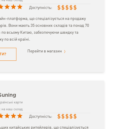
 на наш склад
$
$
$
$
$
Доступність:
айн-платформа, що спеціалізується на продажу
рів. Вони мають 35 основних складів та понад 70
в по всьому Китаю, забезпечуючи швидку та
у по всій країні.
Перейти в магазин
ТИ?
Suning
раїнські карти
 на наш склад
$
$
$
$
$
Доступність:
ьших китайських ритейлерів, що спеціалізується