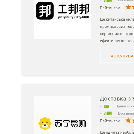
Доставляє
Рейтингом:
Це китайська онл
промислових това
сервісних центрі
ефективну доставк
ЯК КУПУВА
Доставка з 
Приймає ук
Доставляє
Рейтингом:
Це один із найбіл