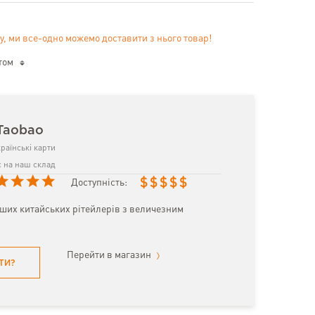
у, ми все-одно можемо доставити з нього товар!
том
Taobao
раїнські карти
 на наш склад
$
$
$
$
$
Доступність:
іших китайських рітейлерів з величезним
Перейти в магазин
ТИ?