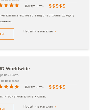
$
$
$
$
$
Доступність:
кет китайських товарів від смартфонів до одягу
цінами.
Перейти в магазин
ТИ?
JD Worldwide
раїнські карти
 на наш склад
$
$
$
$
$
Доступність:
х інтернет-магазинів у Китаї.
Перейти в магазин
ТИ?