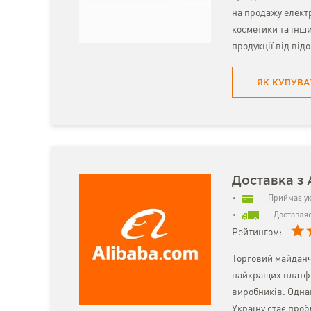
на продажу електр
косметики та інш
продукції від від
ЯК КУПУВА
Доставка з 
Приймає ук
Доставляє
Рейтингом:
Торговий майданч
найкращих платфо
виробників. Однак
Україну стає про