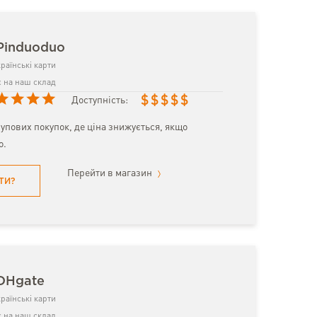
Pinduoduo
раїнські карти
 на наш склад
$
$
$
$
$
Доступність:
упових покупок, де ціна знижується, якщо
о.
Перейти в магазин
ТИ?
 DHgate
раїнські карти
 на наш склад