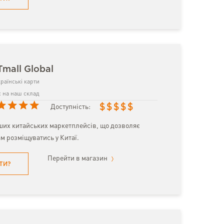
Tmall Global
раїнські карти
 на наш склад
$
$
$
$
$
Доступність:
ших китайських маркетплейсів, що дозволяє
м розміщуватись у Китаї.
Перейти в магазин
ТИ?