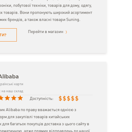
оніки, побутової техніки, товарів для дому, одягу,
их товарів. Вони пропонують широкий асортимент
омих брендів, а також власні товари Suning.
Перейти в магазин
ТИ?
Alibaba
раїнські карти
 на наш склад
$
$
$
$
$
Доступність:
ик Alibaba по праву вважається однією з
рм для закупівлі товарів китайських
 для багатьох покупців доставка з цього сайту в
блематичною, адже прямих відправлень до нашої