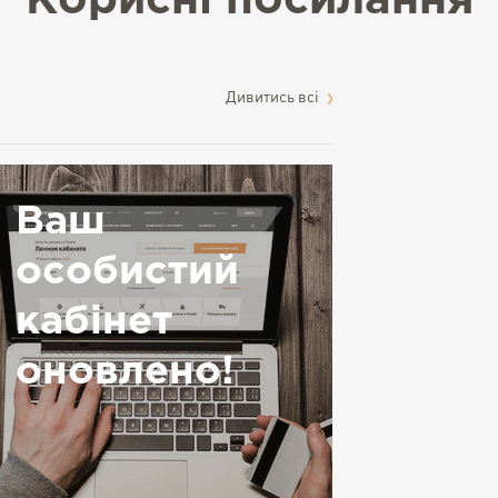
Корисні посилання
Дивитись всі
Ваш
особистий
кабінет
оновлено!