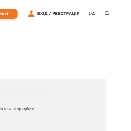
ВХІД /
РЕЄСТРАЦІЯ
UA
ИКУП
sla можна придбати