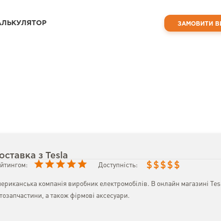
АЛЬКУЛЯТОР
ЗАМОВИТИ В
оставка з Tesla
$
$
$
$
$
йтингом:
Доступність:
ериканська компанія виробник електромобілів. В онлайн магазині Te
тозапчастини, а також фірмові аксесуари.