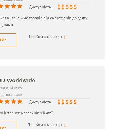
$
$
$
$
$
Доступність:
кет китайських товарів від смартфонів до одягу
цінами.
Перейти в магазин
ТИ?
JD Worldwide
раїнські карти
 на наш склад
$
$
$
$
$
Доступність:
х інтернет-магазинів у Китаї.
Перейти в магазин
ТИ?