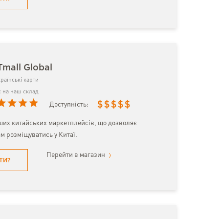
Tmall Global
раїнські карти
 на наш склад
$
$
$
$
$
Доступність:
ших китайських маркетплейсів, що дозволяє
м розміщуватись у Китаї.
Перейти в магазин
ТИ?