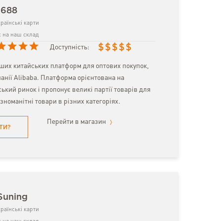
1688
раїнські карти
 на наш склад
$
$
$
$
$
Доступність:
ьших китайських платформ для оптових покупок,
анії Alibaba. Платформа орієнтована на
ький ринок і пропонує великі партії товарів для
ізноманітні товари в різних категоріях.
Перейти в магазин
ТИ?
Suning
раїнські карти