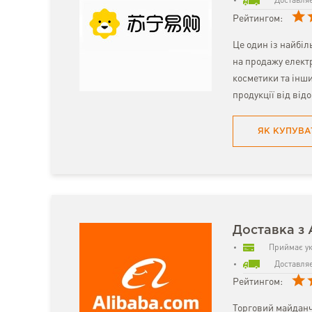
Доставляє
Рейтингом:
Це один із найбіл
на продажу електр
косметики та інш
продукції від від
ЯК КУПУВА
Доставка з 
Приймає ук
Доставляє
Рейтингом:
Торговий майданч