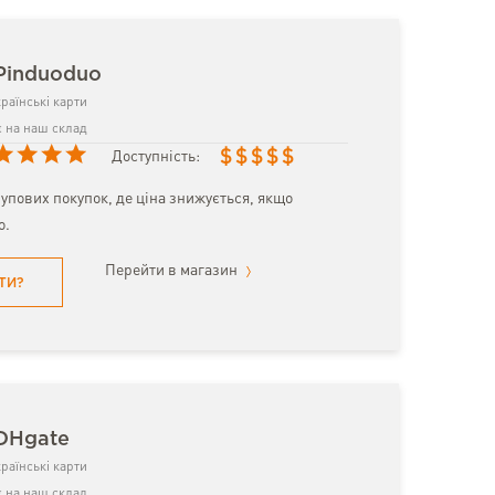
Pinduoduo
раїнські карти
 на наш склад
$
$
$
$
$
Доступність:
упових покупок, де ціна знижується, якщо
о.
Перейти в магазин
ТИ?
 DHgate
раїнські карти
 на наш склад