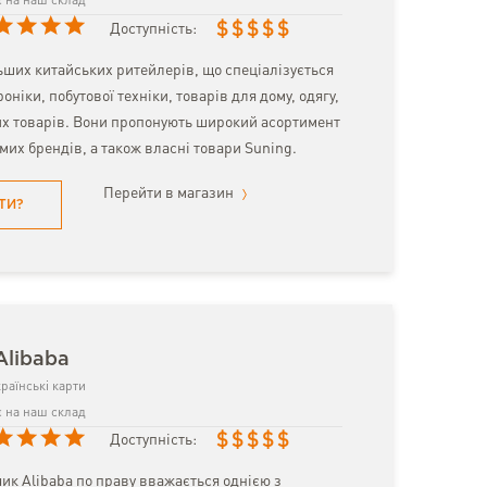
 на наш склад
$
$
$
$
$
Доступність:
ьших китайських ритейлерів, що спеціалізується
оніки, побутової техніки, товарів для дому, одягу,
их товарів. Вони пропонують широкий асортимент
омих брендів, а також власні товари Suning.
Перейти в магазин
ТИ?
Alibaba
раїнські карти
 на наш склад
$
$
$
$
$
Доступність:
ик Alibaba по праву вважається однією з