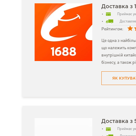
Доставка з 
Приймає ук
Доставляє
Рейтингом:
Це одна з найбіл
що належить комп
внутрішній китайс
бізнесу, а також р
ЯК КУПУВА
Доставка з 
Приймає ук