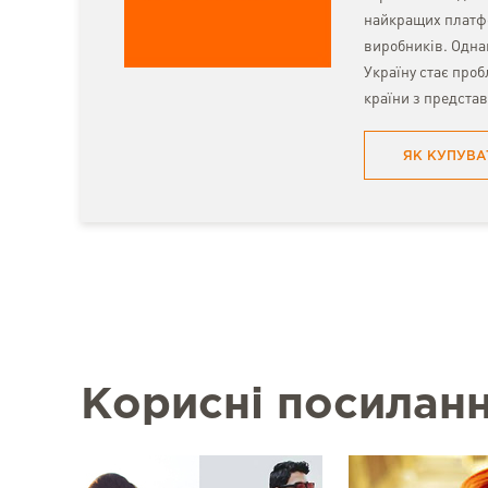
найкращих платфо
виробників. Однак
Україну стає про
країни з предста
ЯК КУПУВА
Корисні посилан