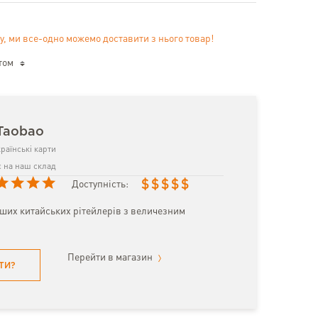
у, ми все-одно можемо доставити з нього товар!
том
Taobao
раїнські карти
 на наш склад
$
$
$
$
$
Доступність:
іших китайських рітейлерів з величезним
Перейти в магазин
ТИ?