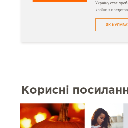
Україну стає про
країни з предста
ЯК КУПУВА
Корисні посилан