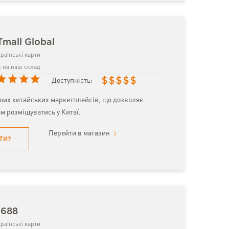
Tmall Global
раїнські карти
 на наш склад
$
$
$
$
$
Доступність:
ших китайських маркетплейсів, що дозволяє
м розміщуватись у Китаї.
Перейти в магазин
ТИ?
1688
раїнські карти