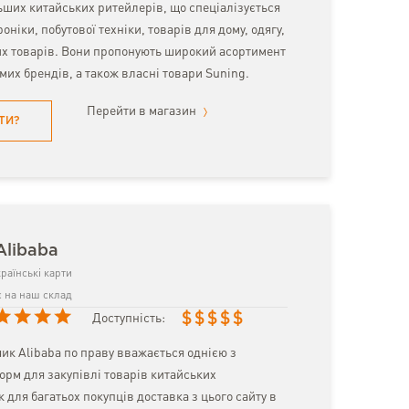
ьших китайських ритейлерів, що спеціалізується
оніки, побутової техніки, товарів для дому, одягу,
их товарів. Вони пропонують широкий асортимент
омих брендів, а також власні товари Suning.
Перейти в магазин
ТИ?
Alibaba
раїнські карти
 на наш склад
$
$
$
$
$
Доступність:
ик Alibaba по праву вважається однією з
рм для закупівлі товарів китайських
 для багатьох покупців доставка з цього сайту в