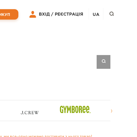
ВХІД /
РЕЄСТРАЦІЯ
UA
ИКУП
у, ми все-одно можемо доставити з нього товар!