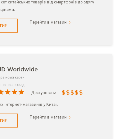
кет китайських товарів від смартфонів до одягу
цінами.
Перейти в магазин
ТИ?
JD Worldwide
раїнські карти
 на наш склад
$
$
$
$
$
Доступність:
х інтернет-магазинів у Китаї.
Перейти в магазин
ТИ?