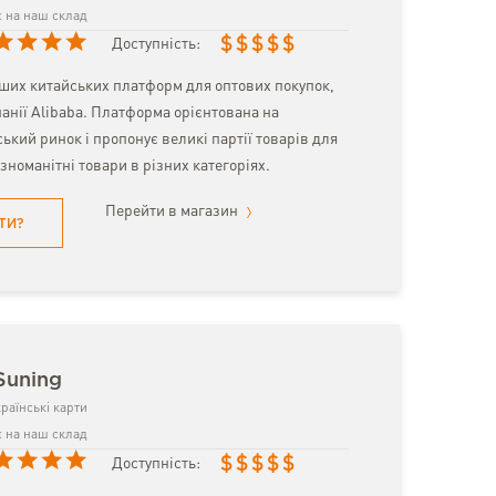
 на наш склад
$
$
$
$
$
Доступність:
ьших китайських платформ для оптових покупок,
анії Alibaba. Платформа орієнтована на
ький ринок і пропонує великі партії товарів для
ізноманітні товари в різних категоріях.
Перейти в магазин
ТИ?
Suning
раїнські карти
 на наш склад
$
$
$
$
$
Доступність: