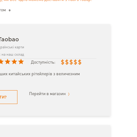
том
Taobao
раїнські карти
 на наш склад
$
$
$
$
$
Доступність:
іших китайських рітейлерів з величезним
Перейти в магазин
ТИ?