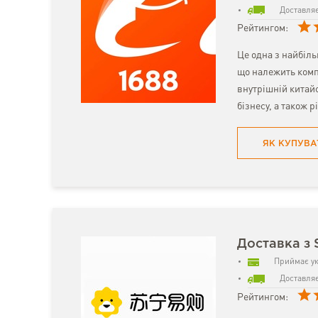
Доставляє
Рейтингом:
Це одна з найбіл
що належить комп
внутрішній китайс
бізнесу, а також р
ЯК КУПУВА
Доставка з 
Приймає ук
Доставляє
Рейтингом: