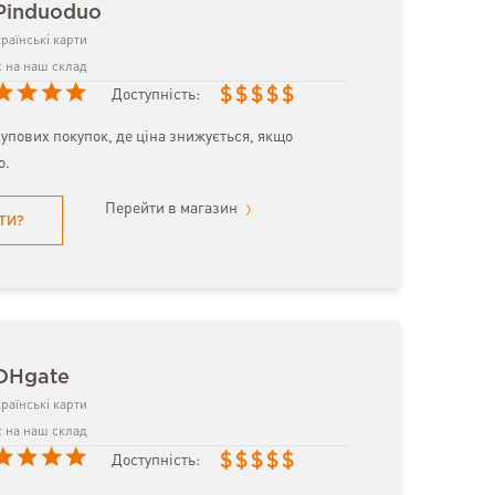
Pinduoduo
раїнські карти
 на наш склад
$
$
$
$
$
Доступність:
упових покупок, де ціна знижується, якщо
о.
Перейти в магазин
ТИ?
 DHgate
раїнські карти
 на наш склад
$
$
$
$
$
Доступність: