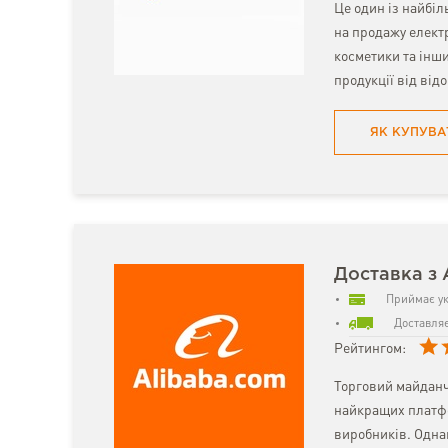
Це один із найбіл
на продажу електр
косметики та інш
продукції від від
ЯК КУПУВА
Доставка з 
Приймає ук
Доставляє
Рейтингом:
Торговий майданч
найкращих платфо
виробників. Однак