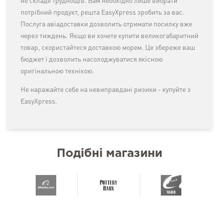
не складе труднощів. Вам необхідно лише вибрати
потрібний продукт, решта EasyXpress зробить за вас.
Послуга авіадоставки дозволить отримати посилку вже
через тиждень. Якщо ви хочете купити великогабаритний
товар, скористайтеся доставкою морем. Це збереже ваш
бюджет і дозволить насолоджуватися якісною
оригінальною технікою.
Не наражайте себе на невиправдані ризики - купуйте з
EasyXpress.
Подібні магазини