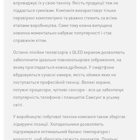
впроваджує їх у свою техніку. Якість продукції теж не
піддається сумнівам. Компанія використовує тільки
перевірені комплектуючі та уважно стежить за всіма
етапами виробництва. Саме тому кожна випущена
новинка моментально набуває популярності і стає
справжнім хітом.
Останні лінійки телевізорів з QLED екраном дозволяють
забезпечити ідеальне повнокольорове зображення, на
якому проглядається кожна дрібниця. У смартфони
вбудовуються сучасні камери, якість зйомки яких не
поступається професійній техніці. Великі екрани,
потужні процесори, чутливі сенсори - все це забезпечує
популярність телефонів і планшетів Самсунг в усьому
світі.
У виробництві побутової техніки компанія також зберігає
лідируючі позиції. Холодильники дозволяють
підтримувати оптимальний баланс температури і
вологості, щоб зберігати свіжість продуктів. Пральні