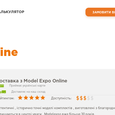
АЛЬКУЛЯТОР
ЗАМОВИТИ В
ine
оставка з Model Expo Online
Приймає українські карти
Доставляє на наш склад
$
$
$
$
$
йтингом:
Доступність:
тентичні , історично точні моделі комплектів , виготовлені з благород
лишаються в центрі уваги . Modelexpo вже більше 30 років.