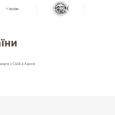
їни
оварів з США в Харків