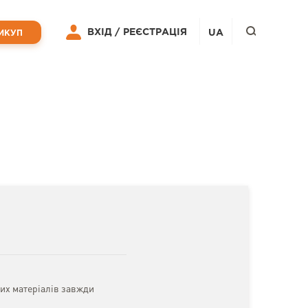
ВХІД /
РЕЄСТРАЦІЯ
UA
ИКУП
них матеріалів завжди