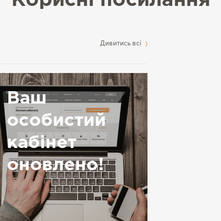
Корисні посилання
Дивитись всі
Ваш
особистий
кабінет
оновлено!