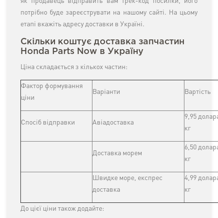
як продавець відправить вам трек-код посилки, його
потрібно буде зареєструвати на нашому сайті. На цьому
етапі вкажіть адресу доставки в Україні.
Скільки коштує доставка запчастин
Honda Parts Now в Україну
Ціна складається з кількох частин:
Фактор формування
Варіанти
Вартість
ціни
9,95 долар
Спосіб відправки
Авіадоставка
кг
6,50 долар
Доставка морем
кг
Швидке море, експрес
4,99 долар
доставка
кг
До цієї ціни також додайте: