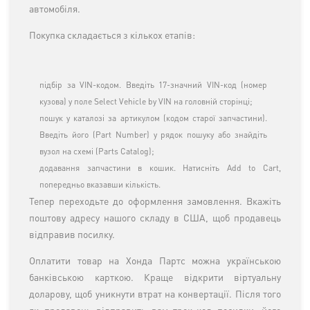
автомобіля.
Покупка складається з кількох етапів:
підбір за VIN-кодом. Введіть 17-значний VIN-код (номер
кузова) у поле Select Vehicle by VIN на головній сторінці;
пошук у каталозі за артикулом (кодом старої запчастини).
Введіть його (Part Number) у рядок пошуку або знайдіть
вузол на схемі (Parts Catalog);
додавання запчастини в кошик. Натисніть Add to Cart,
попередньо вказавши кількість.
Тепер переходьте до оформлення замовлення. Вкажіть
поштову адресу нашого складу в США, щоб продавець
відправив посилку.
Оплатити товар на Хонда Партс можна українською
банківською карткою. Краще відкрити віртуальну
доларову, щоб уникнути втрат на конвертації. Після того