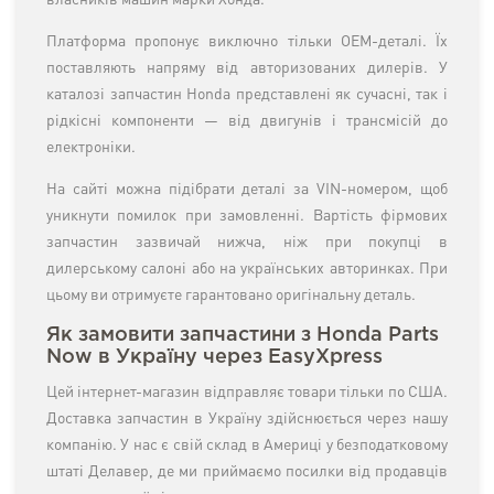
власників машин марки Хонда.
Платформа пропонує виключно тільки OEM-деталі. Їх
поставляють напряму від авторизованих дилерів. У
каталозі запчастин Honda представлені як сучасні, так і
рідкісні компоненти — від двигунів і трансмісій до
електроніки.
На сайті можна підібрати деталі за VIN-номером, щоб
уникнути помилок при замовленні. Вартість фірмових
запчастин зазвичай нижча, ніж при покупці в
дилерському салоні або на українських авторинках. При
цьому ви отримуєте гарантовано оригінальну деталь.
Як замовити запчастини з Honda Parts
Now в Україну через EasyXpress
Цей інтернет-магазин відправляє товари тільки по США.
Доставка запчастин в Україну здійснюється через нашу
компанію. У нас є свій склад в Америці у безподатковому
штаті Делавер, де ми приймаємо посилки від продавців