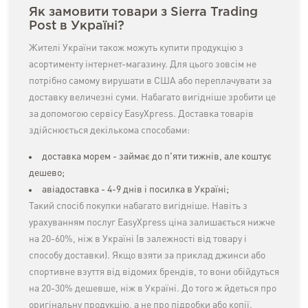
Як замовити товари з Sierra Trading
Post в Україні?
Жителі України також можуть купити продукцію з
асортименту інтернет-магазину. Для цього зовсім не
потрібно самому вирушати в США або переплачувати за
доставку величезні суми. Набагато вигідніше зробити це
за допомогою сервісу EasyXpress. Доставка товарів
здійснюється декількома способами:
доставка морем - займає до п'яти тижнів, але коштує
дешево;
авіадоставка - 4-9 днів і посилка в Україні;
Такий спосіб покупки набагато вигідніше. Навіть з
урахуванням послуг EasyXpress ціна залишається нижче
на 20-60%, ніж в Україні (в залежності від товару і
способу доставки). Якщо взяти за приклад джинси або
спортивне взуття від відомих брендів, то вони обійдуться
на 20-30% дешевше, ніж в Україні. До того ж йдеться про
оригінальну продукцію, а не про підробки або копії.