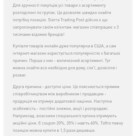
Для зручності покупців усі товари з асортименту
розподілені по групах. Це дозволяє швидко знайти
потрібну позицію. Sierra Trading Post дійсно є що
запропонувати своїм клієнтам: магазин співпрацює з 3
тисячами відомих брендів!
Купівля товарів онлайн дуже популярна в США, а сам
інтернет-магазин користується популярністю з багатьох
причин. Перша з них - величезний асортимент. Тут
можна знайти все необхідне для дому, сім'ї, дозвілля і
розваг.
Друга причина - доступні ціни. Це пояснюється прямим
співробітництвом між виробником і продавцем -
продукція не отримує додаткової націнки. Наступна
особливість - постійні знижки, акції і розпродажі.
Наприклад, власники спеціального купона отримують
акційні ціни. Є coupon 20%, 35% і навіть 60%. Тобто певну
позицію можна купити в 1,5 рази дешевше.