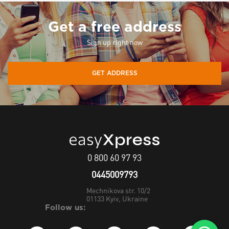
Get a free address
Sign up right now
GET ADDRESS
0 800 60 97 93
0445009793
Mechnikova str. 10/2
01133
Kyiv, Ukraine
Follow us: