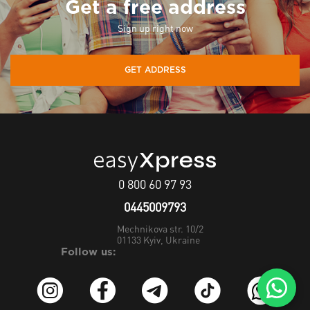
Get a free address
Sign up right now
GET ADDRESS
0 800 60 97 93
0445009793
Mechnikova str. 10/2
01133
Kyiv, Ukraine
Follow us: