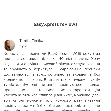
easyXpress reviews
Timika Timika
Kyiv
Користуюсь послугами EasyXpress з 2018 року і за
С
цей час доставила близько 40 відправлень. Хочу
п
відзначити стабільно високий рівень обслуговування
Б
та зручність у користуванні сервісом.Всі посилки
доставляються вчасно, ретельно запаковані та без
жодних пошкоджень. Відзначу також чудову службу
турботи: будь-які питання вирішуються швидко,
професійно і з максимальним комфортом для
клієнтаЗа весь час співпраці виникло, можливо, два-
три спірні моменти, але кожного разу питання
вирішувались у мій бік і без жодних проблем. Це ще