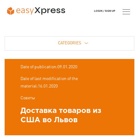
LOGIN /
SIGN UP
CATEGORIES
Date of publication:09.01.2020
Date of last modification of the
material:16.01.2020
Советы
Доставка товаров из
США во Львов