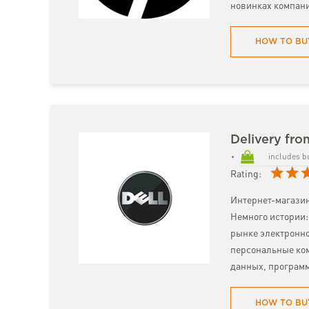
новинках компан
HOW TO BU
Delivery fro
includes b
Rating:
Интернет-магазин
Немного истории: 
рынке электронно
персональные ком
данных, программ
HOW TO BU