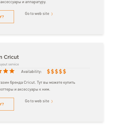
 аксессуары и аппаратуру.
Go to web site
Y?
m Cricut
uyout service
$
$
$
$
$
Availability:
зин бренда Cricut. Тут вы можете купить
оттеры и аксессуары к ним.
Go to web site
Y?