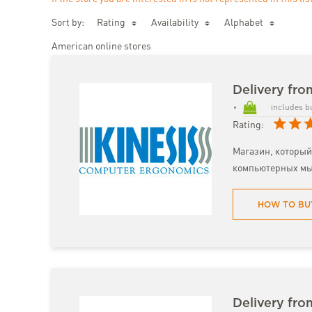
Sort by:
Rating
Availability
Аlphabet
American online stores
Delivery fro
includes b
Rating:
Магазин, который
компьютерных мы
HOW TO BU
Delivery fro