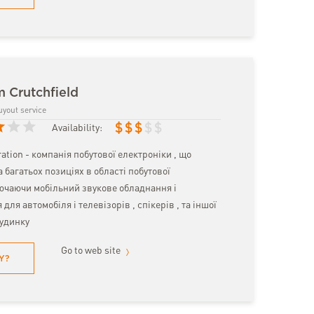
m Crutchfield
uyout service
$
$
$
$
$
Availability:
ration - компанія побутової електроніки , що
а багатьох позиціях в області побутової
лючаючи мобільний звукове обладнання і
для автомобіля і телевізорів , спікерів , та іншої
будинку
Go to web site
Y?