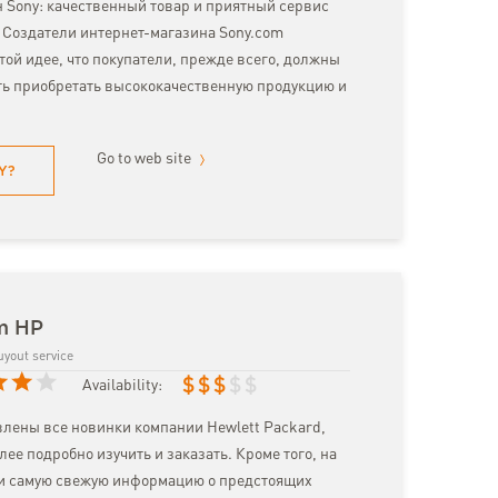
 Sony: качественный товар и приятный сервис
 Создатели интернет-магазина Sony.com
той идее, что покупатели, прежде всего, должны
ь приобретать высококачественную продукцию и
Go to web site
Y?
om HP
uyout service
$
$
$
$
$
Availability:
влены все новинки компании Hewlett Packard,
ее подробно изучить и заказать. Кроме того, на
ти самую свежую информацию о предстоящих