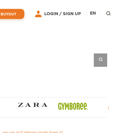
EN
LOGIN /
SIGN UP
 BUYOUT
t, we can still deliver goods from it!