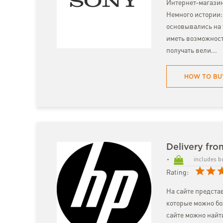
Интернет-магазин
Немного истории:
основывались на 
иметь возможност
получать вели...
HOW TO BU
Delivery fr
includes b
Rating:
На сайте предста
которые можно бол
сайте можно най