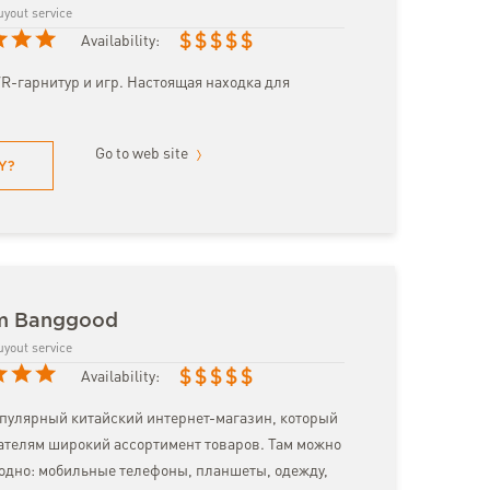
uyout service
$
$
$
$
$
Availability:
R-гарнитур и игр. Настоящая находка для
Go to web site
Y?
om Banggood
uyout service
$
$
$
$
$
Availability:
опулярный китайский интернет-магазин, который
ателям широкий ассортимент товаров. Там можно
годно: мобильные телефоны, планшеты, одежду,