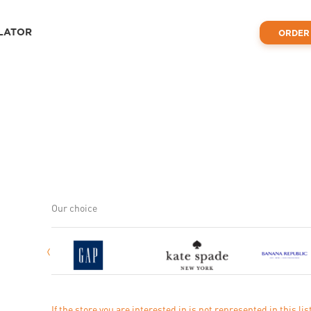
LATOR
ORDER
Our choice
If the store you are interested in is not represented in this lis