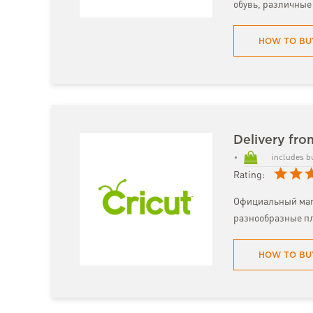
обувь, различные
HOW TO BU
Delivery fro
includes b
Rating:
Официальный мага
разнообразные пл
HOW TO BU