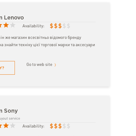
om Lenovo
$
$
$
$
$
Availability:
він же магазин всесвітньо відомого бренду
а знайти техніку цієї торгової марки та аксесуари
Go to web site
Y?
om Sony
uyout service
$
$
$
$
$
Availability: