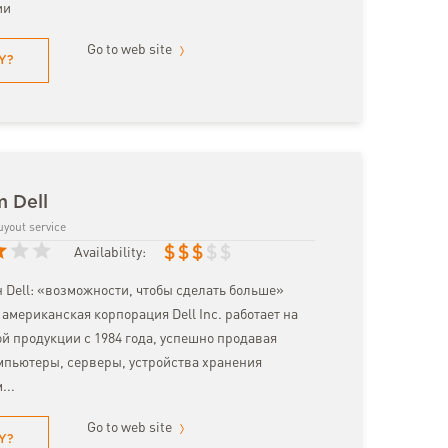
ии
Go to web site
Y?
m Dell
uyout service
$
$
$
$
$
Availability:
 Dell: «возможности, чтобы сделать больше»
американская корпорация Dell Inc. работает на
й продукции с 1984 года, успешно продавая
пьютеры, серверы, устройства хранения
...
Go to web site
Y?