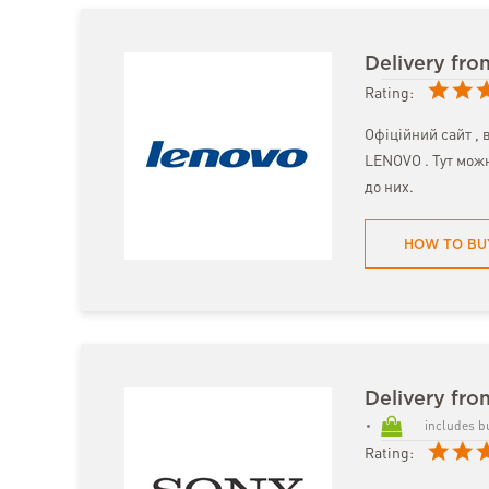
Delivery fr
Rating:
Офіційний сайт , 
LENOVO . Тут можн
до них.
HOW TO BU
Delivery fr
includes b
Rating: