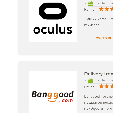
includes b
Rating:
Лучший магазин V
геймеров.
HOW TO BU
Delivery fr
includes b
Rating:
Banggood – это п
предлагает покуп
приобрести что у