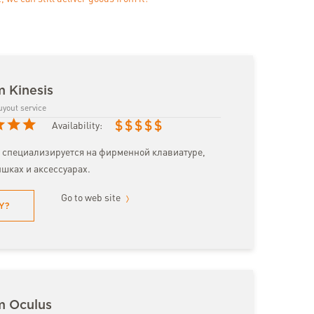
m Kinesis
uyout service
$
$
$
$
$
Availability:
 специализируется на фирменной клавиатуре,
шках и аксессуарах.
Go to web site
Y?
m Oculus