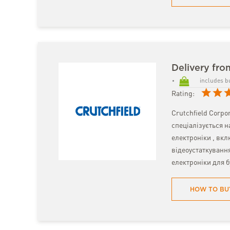
Delivery fro
includes b
Rating:
Crutchfield Corpo
спеціалізується н
електроніки , вк
відеоустаткування 
електроніки для 
HOW TO BU