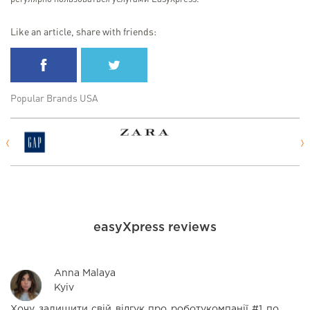
Like an article, share with friends:
Popular Brands USA
easyXpress reviews
Anna Malaya
Kyiv
Хочу залишити свій відгук про роботукомпанії #1 по
Д