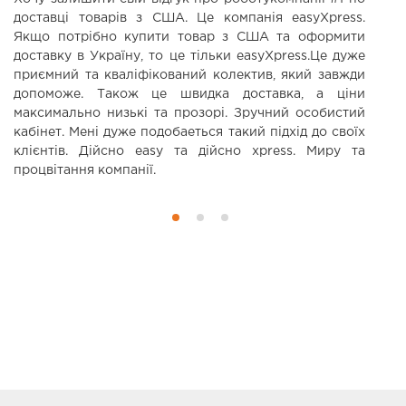
доставці товарів з США. Це компанія easyXpress.
п
Якщо потрібно купити товар з США та оформити
ко
доставку в Україну, то це тільки easyXpress.Це дуже
приємний та кваліфікований колектив, який завжди
допоможе. Також це швидка доставка, а ціни
максимально низькі та прозорі. Зручний особистий
кабінет. Мені дуже подобаеться такий підхід до своїх
клієнтів. Дійсно еаsy та дійсно xpress. Миру та
процвітання компанії.