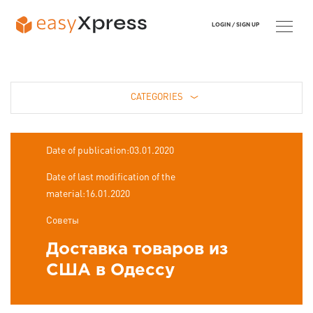
LOGIN /
SIGN UP
CATEGORIES
Date of publication:03.01.2020
Date of last modification of the
material:16.01.2020
Советы
Доставка товаров из
США в Одессу