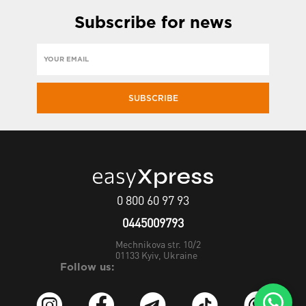
Subscribe
for news
SUBSCRIBE
0 800 60 97 93
0445009793
Mechnikova str. 10/2
01133
Kyiv, Ukraine
Follow us: