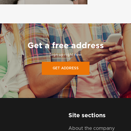
Get a free address
Sign up right now
GET ADDRESS
Site sections
About the company