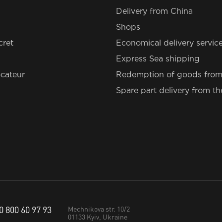
Delivery from China
Shops
cret
Economical delivery servic
Express Sea shipping
cateur
Redemption of goods from
Spare part delivery from t
0 800 60 97 93
Mechnikova str. 10/2
01133
Kyiv, Ukraine