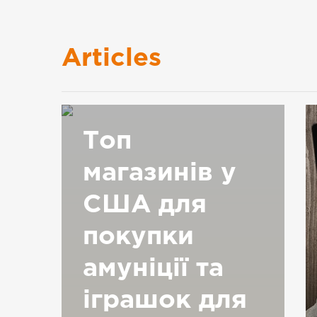
Articles
Топ
магазинів у
США для
покупки
амуніції та
іграшок для